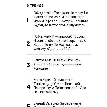
В ТРЕНДЕ
Обиделся На Табакова, На Жену, На
Тяжелое Время И Ушел Навсегда.
Игорь Нефедов — Актер С Большим
Будущим, Которого Не Случилось
Рыбников И Румянцева С Трудом
Играли Любовь, Зато Ссорились В
Кадре Почти По-Настоящему.
Фильму «Девчата» 60 Лет
Завтра Мне 50 Лет. 29 Из Них Я
Женат На Одной Единственной
Женщине
Мата Хари — Знаменитая
Танцовщица Стала Шпионкой
Понарошку, А Поплатилась За Это
По-Настоящему
Ехала В Америку За Семейным