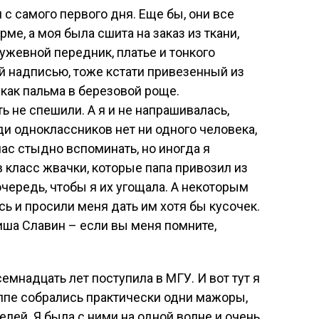
с самого первого дня. Еще бы, они все
е, а моя была сшита на заказ из ткани,
ужевной передник, платье и тонкого
й надписью, тоже кстати привезенный из
 как пальма в березовой роще.
ть не спешили. А я и не напрашивалась,
ди одноклассников нет ни одного человека,
ас стыдно вспоминать, но иногда я
в класс жвачки, которые папа привозил из
очередь, чтобы я их угощала. А некоторым
ь и просили меня дать им хотя бы кусочек.
иша Славин – если вы меня помните,
емнадцать лет поступила в МГУ. И вот тут я
уппе собрались практически одни мажоры,
лей. Я была с ними на одной волне и очень