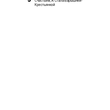
Счастьем, А Стала Барышней-
Крестьянкой