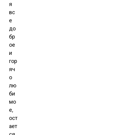
я
вс
е
до
бр
ое
и
гор
яч
о
лю
би
мо
е,
ост
ает
ся