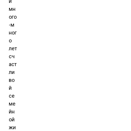
и
мн
ого
-м
ног
о
лет
сч
аст
ли
во
й
се
ме
йн
ой
жи