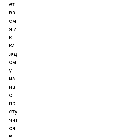
ет
вр
ем
я и
к
ка
жд
ом
у
из
на
с
по
сту
чит
ся
в