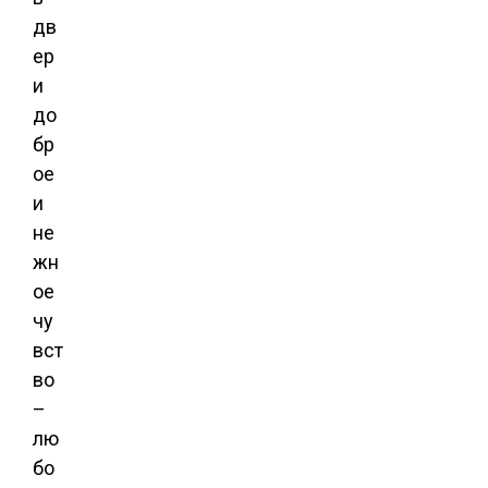
дв
ер
и
до
бр
ое
и
не
жн
ое
чу
вст
во
–
лю
бо