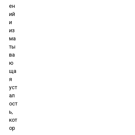
ен
ий
и
из
ма
ты
ва
ю
ща
я
уст
ал
ост
ь,
кот
ор