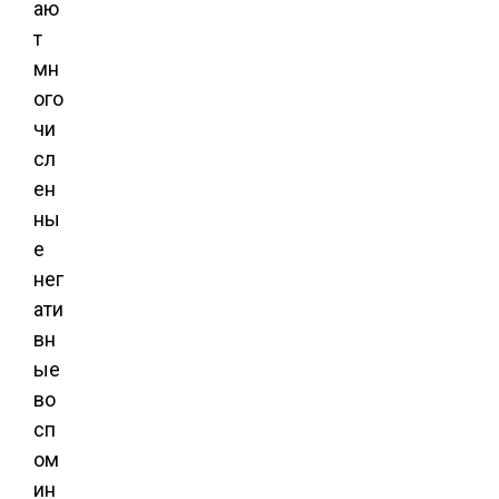
аю
т
мн
ого
чи
сл
ен
ны
е
нег
ати
вн
ые
во
сп
ом
ин