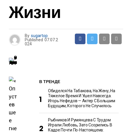
Жизни
By
sugartop
Published
07.07.2
024
В ТРЕНДЕ
Обиделся На Табакова, На Жену, На
Тяжелое Время И Ушел Навсегда.
Игорь Нефедов — Актер С Большим
Будущим, Которого Не Случилось
Рыбников И Румянцева С Трудом
Играли Любовь, Зато Ссорились В
Кадре Почти По-Настоящему.