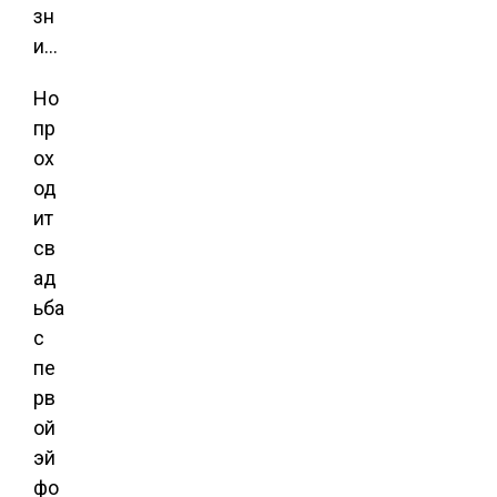
зн
и…
Но
пр
ох
од
ит
св
ад
ьба
с
пе
рв
ой
эй
фо