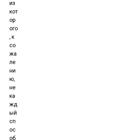
из
кот
ор
ого
, к
со
жа
ле
ни
ю,
не
ка
жд
ый
сп
ос
об