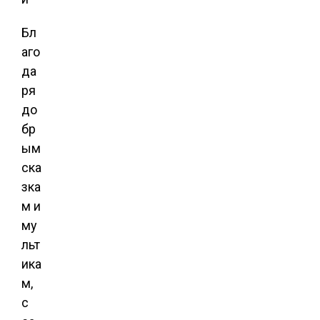
Бл
аго
да
ря
до
бр
ым
ска
зка
м и
му
льт
ика
м,
с