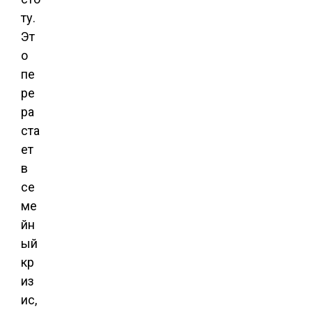
ту.
Эт
о
пе
ре
ра
ста
ет
в
се
ме
йн
ый
кр
из
ис,