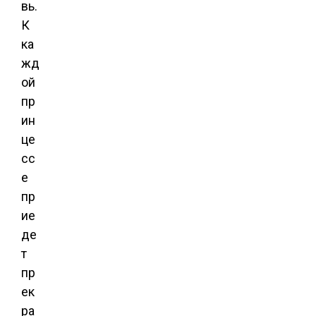
вь.
К
ка
жд
ой
пр
ин
це
сс
е
пр
ие
де
т
пр
ек
ра