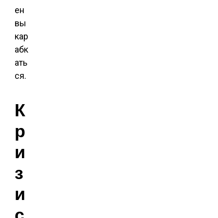
ен
вы
кар
абк
ать
ся.
К
р
и
з
и
с