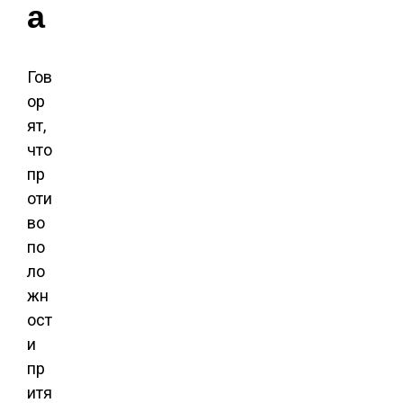
а
Гов
ор
ят,
что
пр
оти
во
по
ло
жн
ост
и
пр
итя