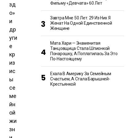
Фильму «Девчата» 60 Лет
Завтра Мне 50 Лет. 29 Из Них Я
Женат На Одной Единственной
Женщине
Мата Хари — Знаменитая
Танцовщица Стала Шпионкой
Понарошку, А Поплатилась За Это
По-Настоящему
Ехала В Америку За Семейным
Счастьем, А Стала Барышней-
Крестьянкой