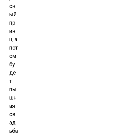
сн
ый
пр
ин
ц, а
пот
ом
бу
де
т
пы
шн
ая
св
ад
ьба