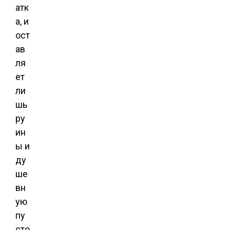
атк
а, и
ост
ав
ля
ет
ли
шь
ру
ин
ы и
ду
ше
вн
ую
пу
сто