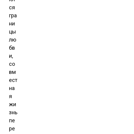
ся
гра
ни
цы
лю
бв
и,
со
вм
ест
на
я
жи
знь
пе
ре