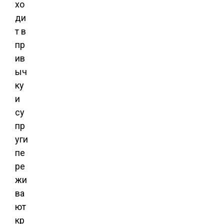
хо
ди
т в
пр
ив
ыч
ку
и
су
пр
уги
пе
ре
жи
ва
ют
кр