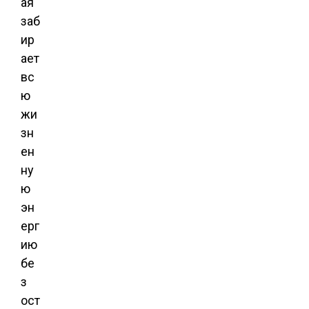
ая
заб
ир
ает
вс
ю
жи
зн
ен
ну
ю
эн
ерг
ию
бе
з
ост