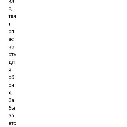
ил
о,
тая
т
оп
ас
но
сть
дл
я
об
ои
х.
За
бы
ва
етс