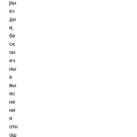
ры
е»
дн
и,
бе
ск
он
еч
ны
е
вы
яс
не
ни
я
отн
ош