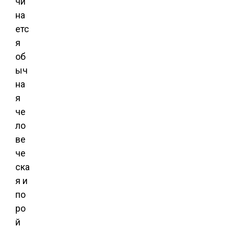
чи
на
етс
я
об
ыч
на
я
че
ло
ве
че
ска
я и
по
ро
й