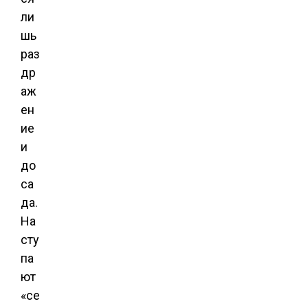
ли
шь
раз
др
аж
ен
ие
и
до
са
да.
На
сту
па
ют
«се