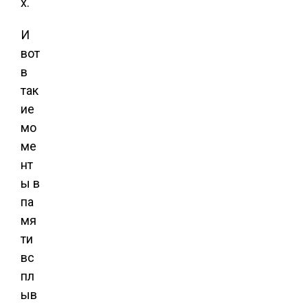
х.
И
вот
в
так
ие
мо
ме
нт
ы в
па
мя
ти
вс
пл
ыв