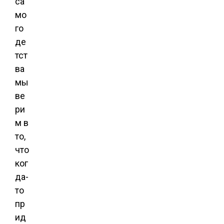
са
мо
го
де
тст
ва
мы
ве
ри
м в
то,
что
ког
да-
то
пр
ид