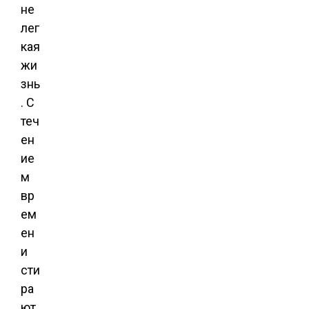
не
лег
кая
жи
знь
. С
теч
ен
ие
м
вр
ем
ен
и
сти
ра
ют