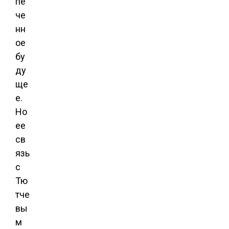
пе
че
нн
ое
бу
ду
ще
е.
Но
ее
св
язь
с
Тю
тче
вы
м