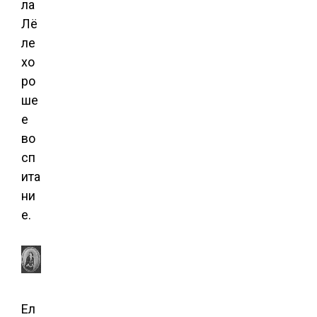
ла
Лё
ле
хо
ро
ше
е
во
сп
ита
ни
е.
Ел