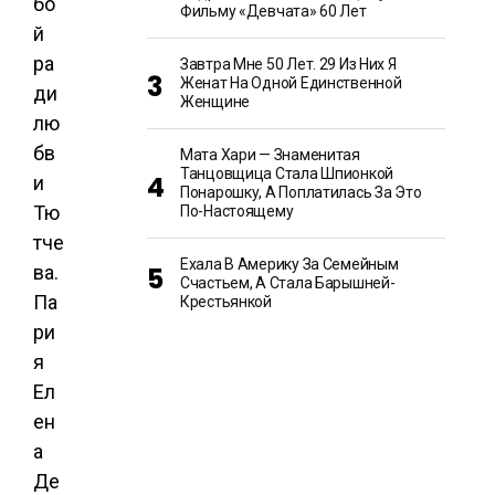
Фильму «Девчата» 60 Лет
Завтра Мне 50 Лет. 29 Из Них Я
Женат На Одной Единственной
Женщине
Мата Хари — Знаменитая
Танцовщица Стала Шпионкой
Понарошку, А Поплатилась За Это
По-Настоящему
Ехала В Америку За Семейным
Счастьем, А Стала Барышней-
Крестьянкой