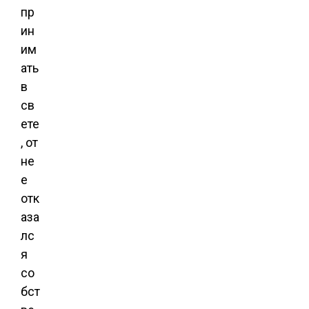
пр
ин
им
ать
в
св
ете
, от
не
е
отк
аза
лс
я
со
бст