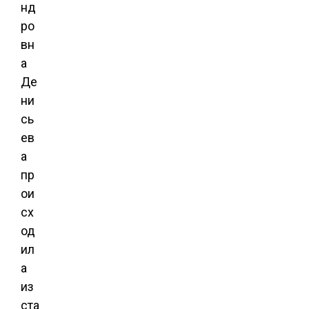
нд
ро
вн
а
Де
ни
сь
ев
а
пр
ои
сх
од
ил
а
из
ста