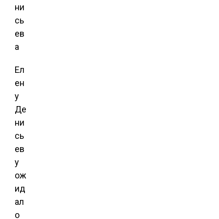
Ел
ен
у
Де
ни
сь
ев
у
ож
ид
ал
о