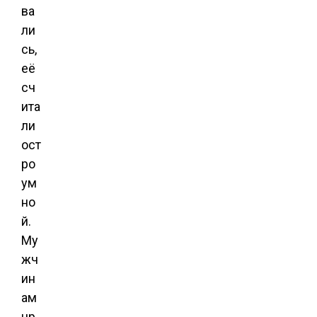
ва
ли
сь,
её
сч
ита
ли
ост
ро
ум
но
й.
Му
жч
ин
ам
нр