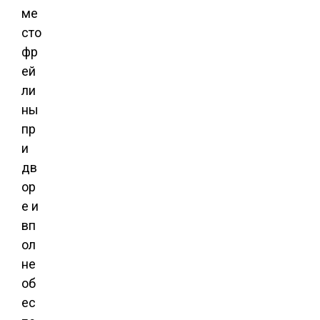
ме
сто
фр
ей
ли
ны
пр
и
дв
ор
е и
вп
ол
не
об
ес