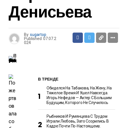
Денисьева
By
sugartop
Published
07.07.2
024
В ТРЕНДЕ
Обиделся На Табакова, На Жену, На
Тяжелое Время И Ушел Навсегда.
Игорь Нефедов — Актер С Большим
Будущим, Которого Не Случилось
Рыбников И Румянцева С Трудом
Играли Любовь, Зато Ссорились В
Кадре Почти По-Настоящему.