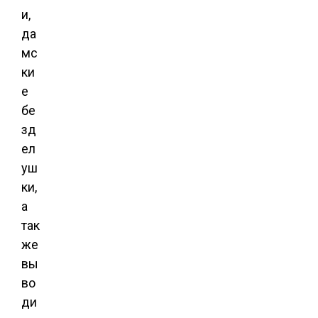
и,
да
мс
ки
е
бе
зд
ел
уш
ки,
а
так
же
вы
во
ди