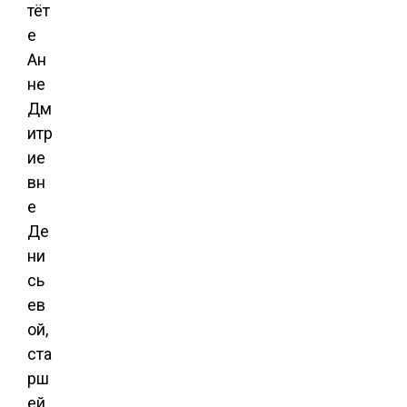
тёт
е
Ан
не
Дм
итр
ие
вн
е
Де
ни
сь
ев
ой,
ста
рш
ей