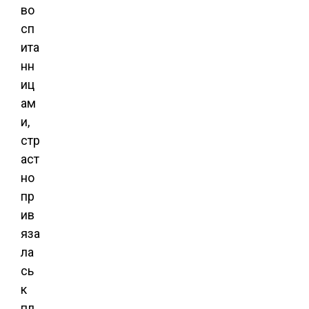
во
сп
ита
нн
иц
ам
и,
стр
аст
но
пр
ив
яза
ла
сь
к
пл