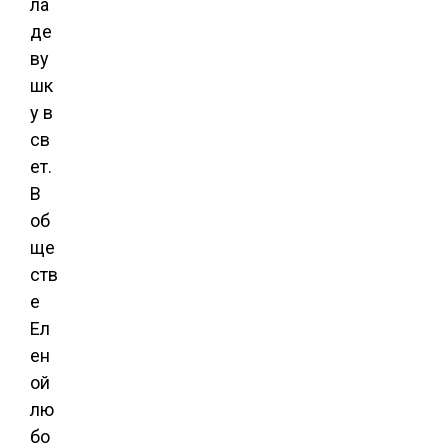
ла
де
ву
шк
у в
св
ет.
В
об
ще
ств
е
Ел
ен
ой
лю
бо