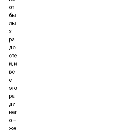
от
бы
лы
х
ра
до
сте
й, и
вс
е
это
ра
ди
нег
о –
же