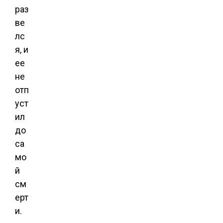
раз
ве
лс
я, и
ее
не
отп
уст
ил
до
са
мо
й
см
ерт
и.