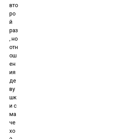
вто
ро
й
раз
, но
отн
ош
ен
ия
де
ву
шк
и с
ма
че
хо