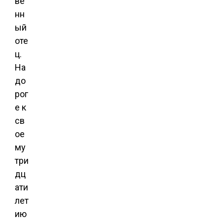
ве
нн
ый
оте
ц.
На
до
рог
е к
св
ое
му
три
дц
ати
лет
ию