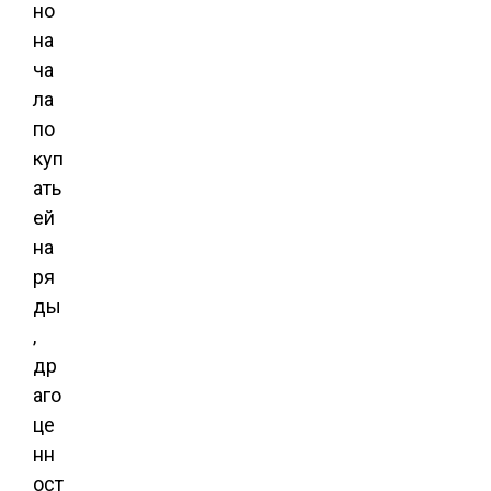
но
на
ча
ла
по
куп
ать
ей
на
ря
ды
,
др
аго
це
нн
ост