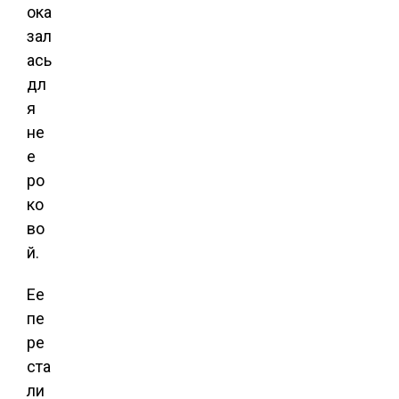
ока
зал
ась
дл
я
не
е
ро
ко
во
й.
Ее
пе
ре
ста
ли