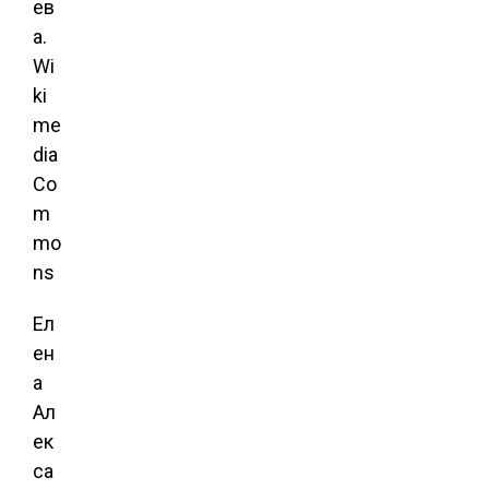
ев
а.
Wi
ki
me
dia
Co
m
mo
ns
Ел
ен
а
Ал
ек
са