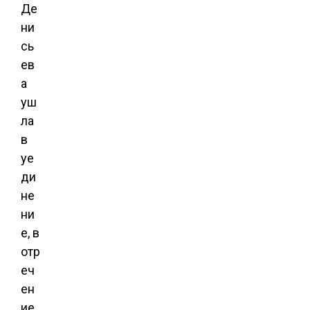
Де
ни
сь
ев
а
уш
ла
в
уе
ди
не
ни
е, в
отр
еч
ен
ие