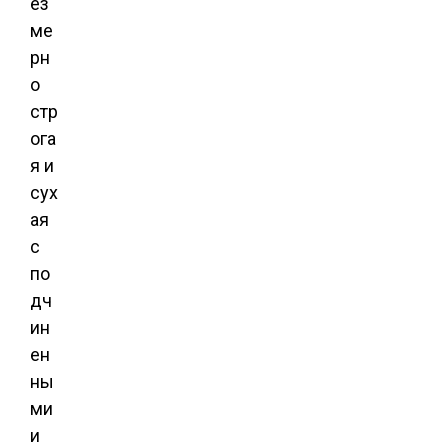
ез
ме
рн
о
стр
ога
я и
сух
ая
с
по
дч
ин
ен
ны
ми
и