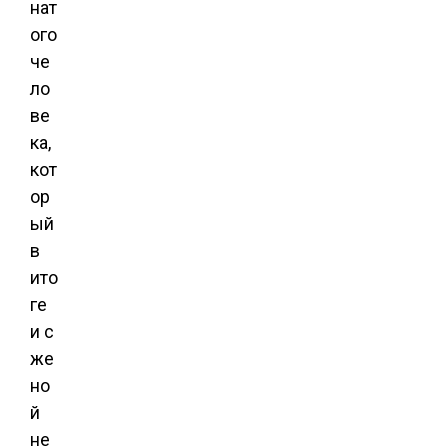
нат
ого
че
ло
ве
ка,
кот
ор
ый
в
ито
ге
и с
же
но
й
не