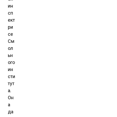
ин
сп
ект
ри
се
См
ол
ьн
ого
ин
сти
тут
а.
Он
а
да