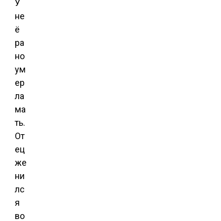
У
не
ё
ра
но
ум
ер
ла
ма
ть.
От
ец
же
ни
лс
я
во