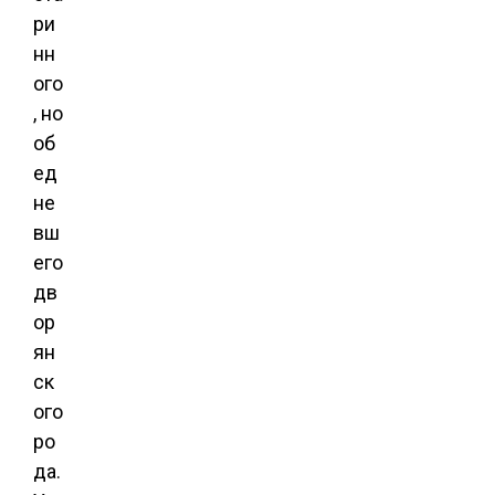
ри
нн
ого
, но
об
ед
не
вш
его
дв
ор
ян
ск
ого
ро
да.