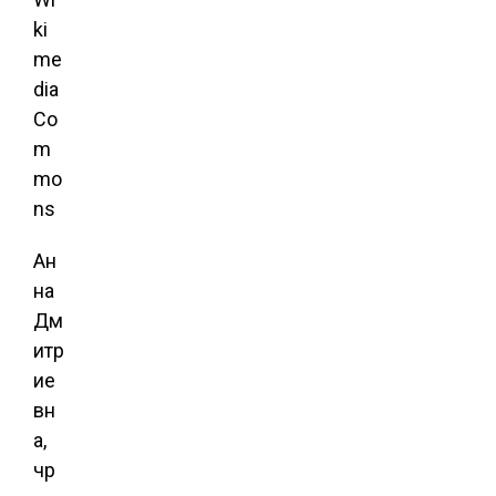
ki
me
dia
Co
m
mo
ns
Ан
на
Дм
итр
ие
вн
а,
чр