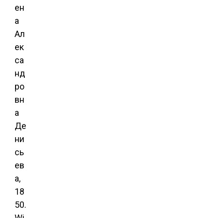
ен
а
Ал
ек
са
нд
ро
вн
а
Де
ни
сь
ев
а,
18
50.
Wi