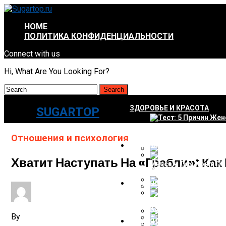
HOME
ПОЛИТИКА КОНФИДЕНЦИАЛЬНОСТИ
Connect with us
Hi, What Are You Looking For?
ЗДОРОВЬЕ И КРАСОТА
SUGARTOP
Тест: 5 Причин Женс
Отношения и психология
ИНТЕРЕСНОЕ И НЕПОЗНАН
Хватит Наступать На «грабли»: Ка
Массаж Для Кожи По
Рыбников И Румянцев
ОТНОШЕНИЯ И ПСИХОЛОГ
Что Входит В Состав
Великий Караваджо –
Как Реагировать На 
By
СЕМЬЯ И ЛЮБОВЬ