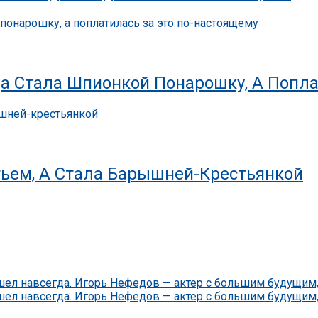
а Стала Шпионкой Понарошку, А Попла
тьем, А Стала Барышней-Крестьянкой