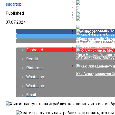
Вы Не Климактеричка
Мата Хари — Знамени
sugartop
Чего Достойна Женщ
Любовь, Рожденная 
Published
5 Правил Сна Для Же
25 Лет Луи Де Фюнес
07.07.2024
Психолог И Экстрасе
Как Любили В Средн
«Одноразовый» Поцел
Обиделся На Табаков
Как Я Наглым Способ
Случилось
Flipboard
Чего Нельзя Говорит
«Я Смирилась, Молч
Reddit
Pinterest
Как Складываются С
Whatsapp
Whatsapp
Email