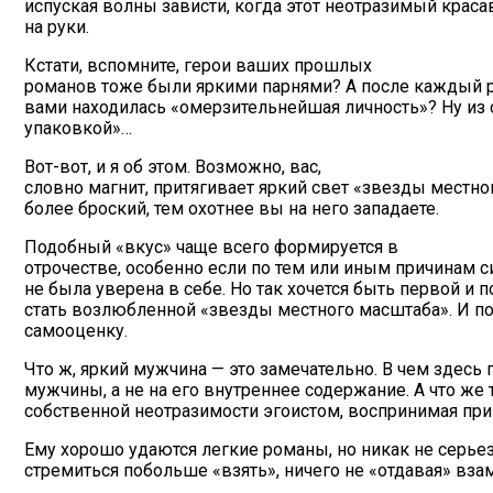
испуская волны зависти, когда этот неотразимый крас
на руки.
Кстати, вспомните, герои ваших прошлых
романов тоже были яркими парнями? А после каждый р
вами находилась «омерзительнейшая личность»? Ну из 
упаковкой»…
Вот-вот, и я об этом. Возможно, вас,
словно магнит, притягивает яркий свет «звезды местно
более броский, тем охотнее вы на него западаете.
Подобный «вкус» чаще всего формируется в
отрочестве, особенно если по тем или иным причинам 
не была уверена в себе. Но так хочется быть первой и 
стать возлюбленной «звезды местного масштаба». И п
самооценку.
Что ж, яркий мужчина — это замечательно. В чем здесь
мужчины, а не на его внутреннее содержание. А что же
собственной неотразимости эгоистом, воспринимая пр
Ему хорошо удаются легкие романы, но никак не серьез
стремиться побольше «взять», ничего не «отдавая» вза