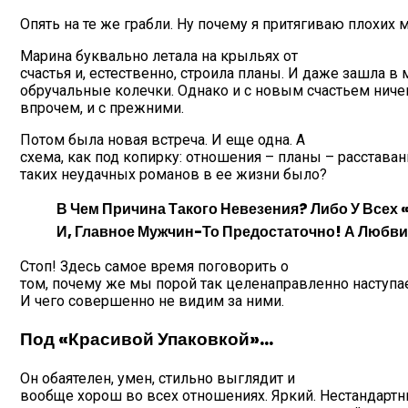
Опять на те же грабли. Ну почему я притягиваю плохих 
Марина буквально летала на крыльях от
счастья и, естественно, строила планы. И даже зашла в
обручальные колечки. Однако и с новым счастьем ничег
впрочем, и с прежними.
Потом была новая встреча. И еще одна. А
схема, как под копирку: отношения – планы – расставан
таких неудачных романов в ее жизни было?
В Чем Причина Такого Невезения? Либо У Всех 
И, Главное Мужчин-То Предостаточно! А Любви,
Стоп! Здесь самое время поговорить о
том, почему же мы порой так целенаправленно наступае
И чего совершенно не видим за ними.
Под «красивой Упаковкой»…
Он обаятелен, умен, стильно выглядит и
вообще хорош во всех отношениях. Яркий. Нестандартны