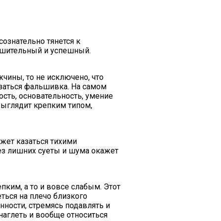
сознательно тянется к
решительный и успешный.
чины, то не исключено, что
азаться фальшивка. На самом
сть, основательность, умение
 выглядит крепким типом,
жет казаться тихими
ез лишних суеты и шума окажет
пким, а то и вовсе слабым. Этот
ться на плечо близкого
нности, стремясь подавлять и
наглеть и вообще относиться