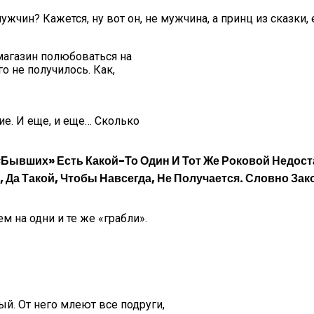
мужчин? Кажется, ну вот он, не мужчина, а принц из сказки
 магазин полюбоваться на
о не получилось. Как,
ие. И еще, и еще… Сколько
«бывших» Есть Какой-То Один И Тот Же Роковой Недост
 Да Такой, Чтобы Навсегда, Не Получается. Словно Зак
м на одни и те же «грабли».
й. От него млеют все подруги,