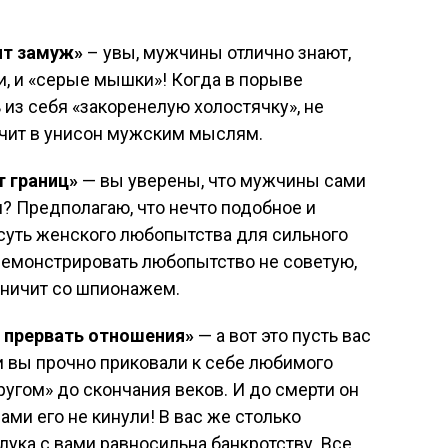
ят замуж»
– увы, мужчины отлично знают,
и, и «серые мышки»! Когда в порыве
 из себя «закоренелую холостячку», не
вучит в унисон мужским мыслям.
т границ»
— вы уверены, что мужчины сами
и? Предполагаю, что нечто подобное и
 суть женского любопытства для сильного
демонстрировать любопытство не советую,
аничит со шпионажем.
 прервать отношения»
— а вот это пусть вас
и вы прочно приковали к себе любимого
кругом» до скончания веков. И до смерти он
ами его не кинули! В вас же столько
лука с вами равносильна банкротству. Все