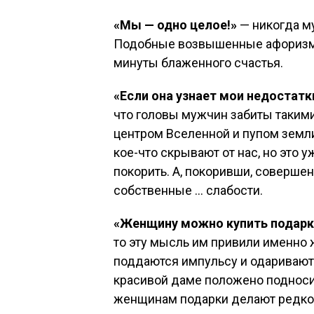
«Мы — одно целое!»
— никогда му
Подобные возвышенные афоризмы
минуты блаженного счастья.
«Если она узнает мои недостатк
что головы мужчин забиты таким
центром Вселенной и пупом земл
кое-что скрывают от нас, но это у
покорить. А, покоривши, совершен
собственные … слабости.
«Женщину можно купить подар
то эту мысль им привили именно
поддаются импульсу и одаривают 
красивой даме положено подноси
женщинам подарки делают редко, 