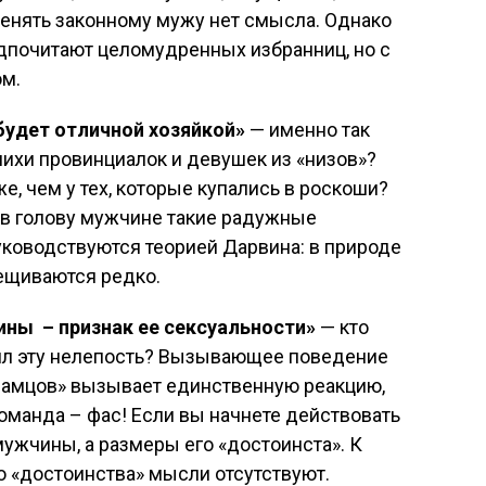
менять законному мужу нет смысла. Однако
почитают целомудренных избранниц, но с
ом.
удет отличной хозяйкой»
— именно так
ихи провинциалок и девушек из «низов»?
же, чем у тех, которые купались в роскоши?
ь в голову мужчине такие радужные
ководствуются теорией Дарвина: в природе
ещиваются редко.
ы – признак ее сексуальности»
— кто
ил эту нелепость? Вызывающее поведение
 «самцов» вызывает единственную реакцию,
команда – фас! Если вы начнете действовать
мужчины, а размеры его «достоинста». К
о «достоинства» мысли отсутствуют.