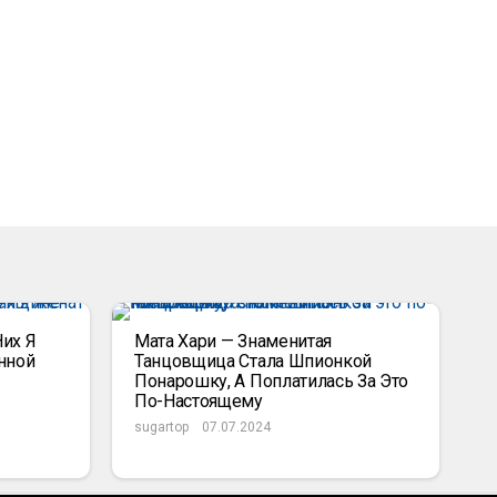
Них Я
Мата Хари — Знаменитая
нной
Танцовщица Стала Шпионкой
Понарошку, А Поплатилась За Это
По-Настоящему
sugartop
07.07.2024