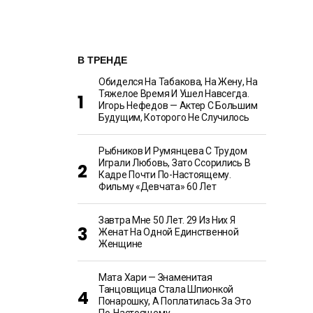
В ТРЕНДЕ
Обиделся На Табакова, На Жену, На
Тяжелое Время И Ушел Навсегда.
Игорь Нефедов — Актер С Большим
Будущим, Которого Не Случилось
Рыбников И Румянцева С Трудом
Играли Любовь, Зато Ссорились В
Кадре Почти По-Настоящему.
Фильму «Девчата» 60 Лет
Завтра Мне 50 Лет. 29 Из Них Я
Женат На Одной Единственной
Женщине
Мата Хари — Знаменитая
Танцовщица Стала Шпионкой
Понарошку, А Поплатилась За Это