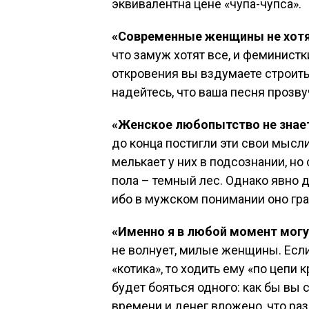
эквивалентна цене «чупа-чупса».
«Современные женщины не хот
что замуж хотят все, и феминистк
откровения вы вздумаете строить
надейтесь, что ваша песня проз
«Женское любопытство не знае
до конца постигли эти свои мысл
мелькает у них в подсознании, но
пола – темный лес. Однако явно 
ибо в мужском понимании оно гр
«Именно я в любой момент могу
не волнует, милые женщины. Есл
«котика», то ходить ему «по цепи 
будет бояться одного: как бы вы с
времени и денег вложено, что раз