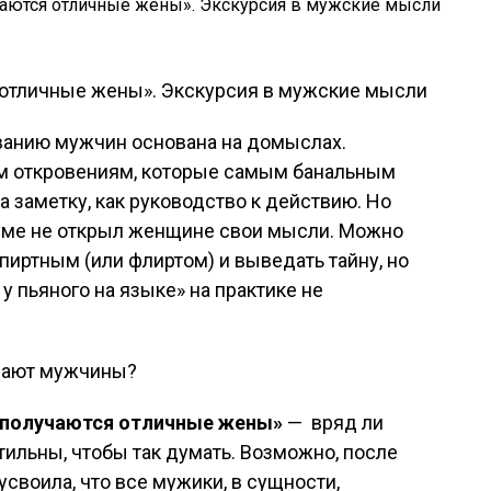
еванию мужчин основана на домыслах.
м откровениям, которые самым банальным
 заметку, как руководство к действию. Но
уме не открыл женщине свои мысли. Можно
иртным (или флиртом) и выведать тайну, но
о у пьяного на языке» на практике не
умают мужчины?
я получаются отличные жены»
— вряд ли
ильны, чтобы так думать. Возможно, после
усвоила, что все мужики, в сущности,