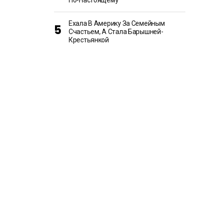
По-Настоящему
Ехала В Америку За Семейным
Счастьем, А Стала Барышней-
Крестьянкой