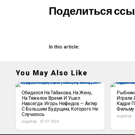
Поделиться ссы
In this article:
You May Also Like
Обиделся На Табакова, На Жену,
Рыбнико
На Тяжелое Время И Ушел
Играли 
Навсегда. Игорь Нефедов — Актер
Кадре П
С Большим Будущим, Которого Не
Фильму 
Случилось
sugartop
sugartop
07.07.2024