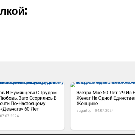
лкой:
в И Румянцева С Трудом
Завтра Мне 50 Лет. 29 Из 
Любовь, Зато Ссорились В
Женат На Одной Единстве
очти По-Настоящему.
Женщине
«Девчата» 60 Лет
sugartop
04.07.2024
07.07.2024