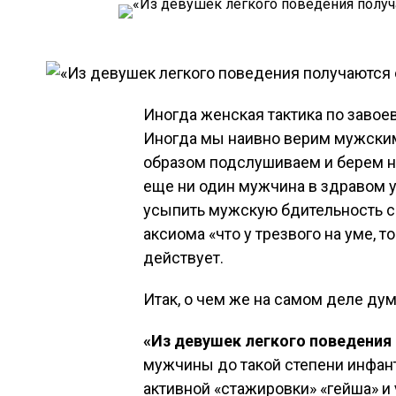
Иногда женская тактика по заво
Иногда мы наивно верим мужски
образом подслушиваем и берем на
еще ни один мужчина в здравом 
усыпить мужскую бдительность сп
аксиома «что у трезвого на уме, т
действует.
Итак, о чем же на самом деле д
«Из девушек легкого поведени
мужчины до такой степени инфант
активной «стажировки» «гейша» и 