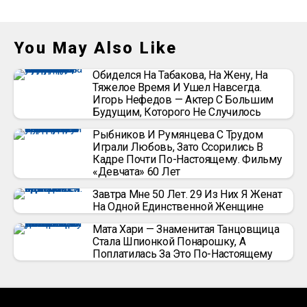
You May Also Like
Обиделся На Табакова, На Жену, На
Тяжелое Время И Ушел Навсегда.
Игорь Нефедов — Актер С Большим
Будущим, Которого Не Случилось
Рыбников И Румянцева С Трудом
Играли Любовь, Зато Ссорились В
Кадре Почти По-Настоящему. Фильму
«Девчата» 60 Лет
Завтра Мне 50 Лет. 29 Из Них Я Женат
На Одной Единственной Женщине
Мата Хари — Знаменитая Танцовщица
Стала Шпионкой Понарошку, А
Поплатилась За Это По-Настоящему