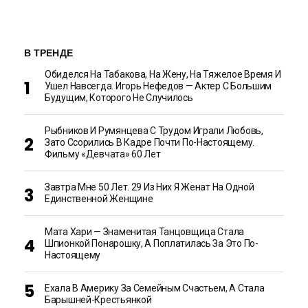
В ТРЕНДЕ
Обиделся На Табакова, На Жену, На Тяжелое Время И
Ушел Навсегда. Игорь Нефедов — Актер С Большим
Будущим, Которого Не Случилось
Рыбников И Румянцева С Трудом Играли Любовь,
Зато Ссорились В Кадре Почти По-Настоящему.
Фильму «Девчата» 60 Лет
Завтра Мне 50 Лет. 29 Из Них Я Женат На Одной
Единственной Женщине
Мата Хари — Знаменитая Танцовщица Стала
Шпионкой Понарошку, А Поплатилась За Это По-
Настоящему
Ехала В Америку За Семейным Счастьем, А Стала
Барышней-Крестьянкой