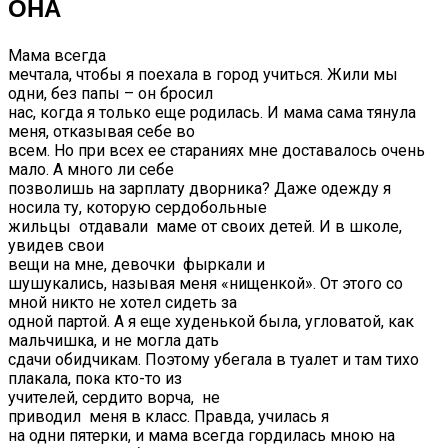
ОНА
Мама всегда
мечтала, чтобы я поехала в город учиться. Жили мы
одни, без папы – он бросил
нас, когда я только еще родилась. И мама сама тянула
меня, отказывая себе во
всем. Но при всех ее стараниях мне доставалось очень
мало. А много ли себе
позволишь на зарплату дворника? Даже одежду я
носила ту, которую сердобольные
жильцы отдавали маме от своих детей. И в школе,
увидев свои
вещи на мне, девочки фыркали и
шушукались, называя меня «нищенкой». От этого со
мной никто не хотел сидеть за
одной партой. А я еще худенькой была, угловатой, как
мальчишка, и не могла дать
сдачи обидчикам. Поэтому убегала в туалет и там тихо
плакала, пока кто-то из
учителей, сердито ворча, не
приводил меня в класс. Правда, училась я
на одни пятерки, и мама всегда гордилась мною на