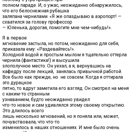
полном параде. И, о ужас, неожиданно обнаружилось,
что его белоснежная рубашка
заляпана чернилами. «Я же опаздываю в аэропорт! —
схватился за голову профессор
— Юленька, дорогая, помогите мне чем-нибудь!».
Я в первое
мгновение застыла, но потом, неожиданно для себя,
приказала ему: «Раздевайтесь!».
Холодной водой и простым мылом я тщательно оттерла
чернила (фантастика!) и высушила
злополучное место. Он уехал, а я, вернувшись на
кафедру после лекций, занялась привычной работой.
Все было как прежде, но не совсем. Когда я оттирала
это дурацкое
пятно, то вдруг заметила его взгляд. Он смотрел на меня
с каким-то странным
узнаванием, будто неожиданно увидел
что-то новое и сам удивлялся этому своему открытию.
Это длилось всего
лишь несколько мгновений, но я поняла или, может,
почувствовала, что что-то
изменилось в наших отношениях. И мне было очень