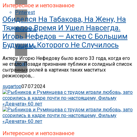
Интересное и непознанное
Pinterest
Обиделся На Табакова, На Жену, На
Тяжелое Время И Ушел Навсегда.
Whatsapp
Игорь Нефедов — Актер С Большим
Будущим, Которого Не Случилось
Whatsapp
Актеру Игорю Нефедову было всего 33 года, когда его
Email
не стало. Позади признание публики и солидный список
сыгранных ролей в картинах таких маститых
режиссеров,...
sugartop
07.07.2024
Интересное и непознанное