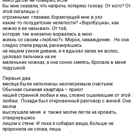
никогда бы не поверил, если
бы мне сказали, что напрочь потеряю голову. От кого? От
этой пигалицы с
огромными глазами, бормочущей мне в ухо
какие-то полудетские нелепости? «Воробушка», как
нежно я ее называл». От той,
которая так внезапно ворвалась в мою
жизнь со своим «люблю?». Морок, наваждение… Но она
сладко спала рядом, раскинувшись
на нашем узком диване, и я вдыхал запах ее волос,
целовал пальчики на ее
маленьких ножках, а она сонно смеясь, бросала в меня
подушкой.
Первые два
месяца были наполнены неописуемым счастьем.
Обычная съемная квартира – приют
нашей странной любви и мы, словно ошалевшие от этой
любви. Позади был откровенный разговор с женой. Она
молча
выслушала меня и также молча легла на кровать,
отвернувшись
лицом к стене. И пока я собирал вещи, больше не
проронила ни слова, лишь