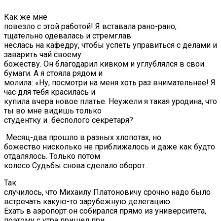
Как же мне
повезло с этой работой! Я вставала рано-рано,
тщательно одевалась и стремглав
неслась на кафедру, чтобы успеть управиться с делами и
заварить чай своему
божеству. Он благодарил кивком и углублялся в свои
бумаги. А я стояла рядом и
молила: «Ну, посмотри на меня хоть раз внимательнее! Я
час для тебя красилась и
купила вчера новое платье. Неужели я такая уродина, что
ты во мне видишь только
студентку и бесполого секретаря?
Месяц-два прошло в разных хлопотах, но
божество нисколько не приближалось и даже как будто
отдалялось. Только потом
колесо Судьбы снова сделало оборот…
Так
случилось, что Михаилу Платоновичу срочно надо было
встречать какую-то зарубежную делегацию.
Ехать в аэропорт он собирался прямо из университета,
поэтому с утра пришел при