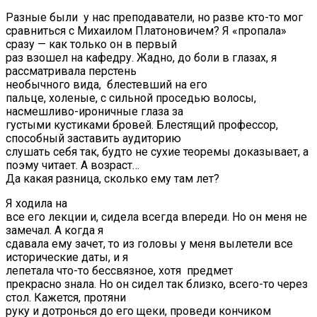
Разные были у нас преподаватели, но разве кто-то мог
сравниться с Михаилом Платоновичем? Я «пропала»
сразу — как только он в первый
раз взошел на кафедру. Жадно, до боли в глазах, я
рассматривала перстень
необычного вида, блестевший на его
пальце, холеные, с сильной проседью волосы,
насмешливо-ироничные глаза за
густыми кустиками бровей. Блестящий профессор,
способный заставить аудиторию
слушать себя так, будто не сухие теоремы доказывает, а
поэму читает. А возраст…
Да какая разница, сколько ему там лет?
Я ходила на
все его лекции и, сидела всегда впереди. Но он меня не
замечал. А когда я
сдавала ему зачет, то из головы у меня вылетели все
исторические даты, и я
лепетала что-то бессвязное, хотя предмет
прекрасно знала. Но он сидел так близко, всего-то через
стол. Кажется, протяни
руку и дотронься до его щеки, проведи кончиком