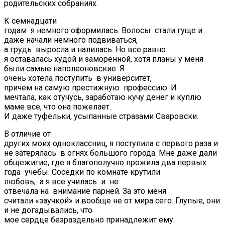
родительских собраниях.
К семнадцати
годам я немного оформилась. Волосы стали гуще и
даже начали немного подвиваться,
а грудь выросла и налилась. Но все равно
я оставалась худой и заморенной, хотя планы у меня
были самые наполеоновские. Я
очень хотела поступить в университет,
причем на самую престижную профессию. И
мечтала, как отучусь, заработаю кучу денег и куплю
маме все, что она пожелает.
И даже туфельки, усыпанные стразами Сваровски.
В отличие от
других моих одноклассниц, я поступила с первого раза и
не затерялась в огнях большого города. Мне даже дали
общежитие, где я благополучно прожила два первых
года учебы. Соседки по комнате крутили
любовь, а я все училась и не
отвечала на внимание парней. За это меня
считали «заучкой» и вообще не от мира сего. Глупые, они
и не догадывались, что
мое сердце безраздельно принадлежит ему.