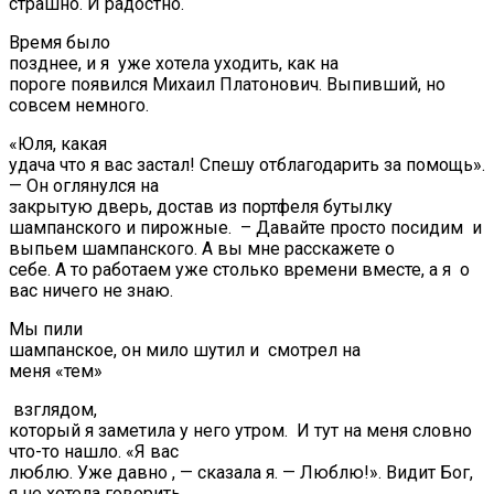
страшно. И радостно.
Время было
позднее, и я уже хотела уходить, как на
пороге появился Михаил Платонович. Выпивший, но
совсем немного.
«Юля, какая
удача что я вас застал! Спешу отблагодарить за помощь».
— Он оглянулся на
закрытую дверь, достав из портфеля бутылку
шампанского и пирожные. – Давайте просто посидим и
выпьем шампанского. А вы мне расскажете о
себе. А то работаем уже столько времени вместе, а я о
вас ничего не знаю.
Мы пили
шампанское, он мило шутил и смотрел на
меня «тем»
взглядом,
который я заметила у него утром. И тут на меня словно
что-то нашло. «Я вас
люблю. Уже давно , — сказала я. — Люблю!». Видит Бог,
я не хотела говорить