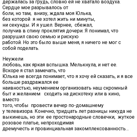
держалась за грудь, словно ей не хватало воздуха.
Сердце мое разрывалось от
боли, но там, внизу, ждала моя Юлька,
без которой я не хотел жить ни минуты,
ни секунды. И я ушел. Вернее, сбежал,
получив в спину проклятия дочери. Я понимал, что
разрушил свою семью и рискую
работой. Но это было выше меня, я ничего не мог с
собой поделать.
Неужели
любовь, как яркая вспышка. Мелькнула, и нет ее.
Вскоре я стал замечать, что
Юлька не всегда понимает, что я хочу ей сказать, и я все
больше раздражался ее
наивностью, неумением организовать наш скромный
быт и желанием сходить на дискотеку или в кино,
вместо
того, чтобы провести вечер по-домашнему
у телевизора. Конечно, тридцать лет разницы никуда не
выкинешь, но эти ее простонародные словечки, жуткое
розовое платье, непроходимая
дремучесть и провинциальная закомплексованность…