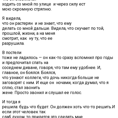
ходить со мной по улице и через силу ест
мою скромную стряпню.
Я видела,
что он растерян и не знает, что ему
делать со мной дальше. Видела, что скучает по той,
прошлой, жизни, а на меня
смотрит, как ну ту, что ее
разрушила.
В постели
тоже не ладилось — он как-то сразу вспомнил про годы
и предпочитал спать на
соседнем диване, говоря, что там ему удобнее. И,
главное, он боялся. Боялся,
что узнают коллеги, что дочь никогда больше не
заговорят с ним. И еще он ночами, когда думал, что я
сплю, стал звонить
жене. Просто звонил и слушал ее голос.
И тогда я
решила: будь что будет. Он должен хоть что-то решить.И
если этот человек так
слаб духом, то придется это сделать мне.