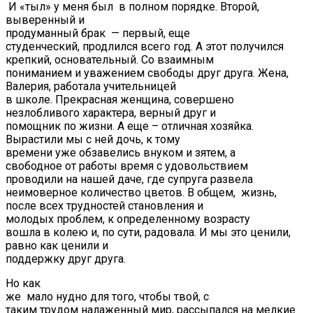
И «тыл» у меня был в полном порядке. Второй,
выверенный и
продуманный брак — первый, еще
студенческий, продлился всего год. А этот получился
крепкий, основательный. Со взаимным
пониманием и уважением свободы друг друга. Жена,
Валерия, работала учительницей
в школе. Прекрасная женщина, совершено
незлобливого характера, верный друг и
помощник по жизни. А еще – отличная хозяйка.
Вырастили мы с ней дочь, к тому
времени уже обзавелись внуком и зятем, а
свободное от работы время с удовольствием
проводили на нашей даче, где супруга развела
неимоверное количество цветов. В общем, жизнь,
после всех трудностей становления и
молодых проблем, к определенному возрасту
вошла в колею и, по сути, радовала. И мы это ценили,
равно как ценили и
поддержку друг друга.
Но как
же мало нудно для того, чтобы твой, с
таким трудом налаженный мир, рассыпался на мелкие