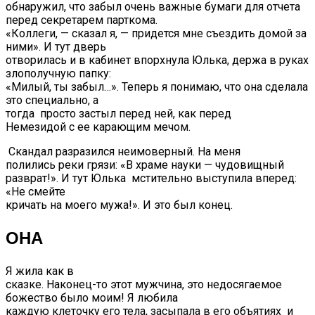
обнаружил, что забыл очень важные бумаги для отчета
перед секретарем парткома.
«Коллеги, — сказал я, — придется мне съездить домой за
ними». И тут дверь
отворилась и в кабинет впорхнула Юлька, держа в руках
злополучную папку:
«Милый, ты забыл…». Теперь я понимаю, что она сделала
это специально, а
тогда просто застыл перед ней, как перед
Немезидой с ее карающим мечом.
Скандал разразился неимоверный. На меня
полились реки грязи: «В храме науки — чудовищный
разврат!». И тут Юлька мстительно выступила вперед:
«Не смейте
кричать на моего мужа!». И это был конец.
ОНА
Я жила как в
сказке. Наконец-то этот мужчина, это недосягаемое
божество было моим! Я любила
каждую клеточку его тела, засыпала в его объятиях и