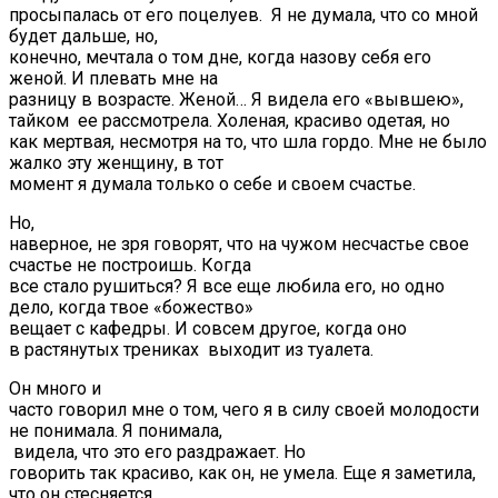
просыпалась от его поцелуев. Я не думала, что со мной
будет дальше, но,
конечно, мечтала о том дне, когда назову себя его
женой. И плевать мне на
разницу в возрасте. Женой… Я видела его «вывшею»,
тайком ее рассмотрела. Холеная, красиво одетая, но
как мертвая, несмотря на то, что шла гордо. Мне не было
жалко эту женщину, в тот
момент я думала только о себе и своем счастье.
Но,
наверное, не зря говорят, что на чужом несчастье свое
счастье не построишь. Когда
все стало рушиться? Я все еще любила его, но одно
дело, когда твое «божество»
вещает с кафедры. И совсем другое, когда оно
в растянутых трениках выходит из туалета.
Он много и
часто говорил мне о том, чего я в силу своей молодости
не понимала. Я понимала,
видела, что это его раздражает. Но
говорить так красиво, как он, не умела. Еще я заметила,
что он стесняется