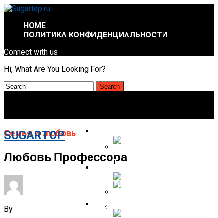
HOME
ПОЛИТИКА КОНФИДЕНЦИАЛЬНОСТИ
Connect with us
Hi, What Are You Looking For?
ЗДОРОВЬЕ И КРАСОТА
Семья и любовь
SUGARTOP
Любовь Профессора
Тест: 5 Причин Женской
ИНТЕРЕСНОЕ И НЕПОЗНАННОЕ
Бессонницы
ОТНОШЕНИЯ И ПСИХОЛОГИЯ
Массаж Для Кожи После
By
Похудения