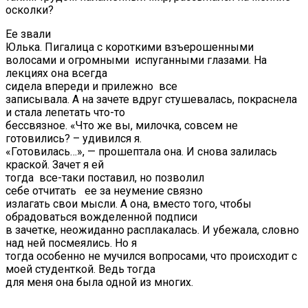
осколки?
Ее звали
Юлька. Пигалица с короткими взъерошенными
волосами и огромными испуганными глазами. На
лекциях она всегда
сидела впереди и прилежно все
записывала. А на зачете вдруг стушевалась, покраснела
и стала лепетать что-то
бессвязное. «Что же вы, милочка, совсем не
готовились? – удивился я.
«Готовилась…», — прошептала она. И снова залилась
краской. Зачет я ей
тогда все-таки поставил, но позволил
себе отчитать ее за неумение связно
излагать свои мысли. А она, вместо того, чтобы
обрадоваться вожделенной подписи
в зачетке, неожиданно расплакалась. И убежала, словно
над ней посмеялись. Но я
тогда особенно не мучился вопросами, что происходит с
моей студенткой. Ведь тогда
для меня она была одной из многих.