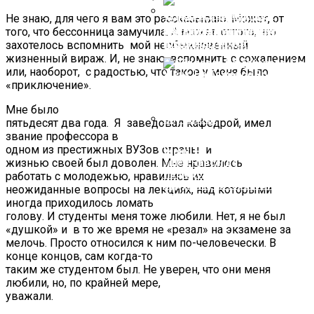
6 Правил Выживания С
Не знаю, для чего я вам это рассказываю. Может, от
25 Лет Луи Де Фюнес
Мужчиной Для Сильной И
того, что бессонница замучила. А может, оттого, что
Доказывал Режиссерам, Что
Как Складываются Судьбы
Целеустремленной Взрослой
Он Не Клоун
Школьных Красавиц
захотелось вспомнить мой необыкновенный
Женщины…
жизненный вираж. И, не знаю, вспомнить с сожалением
или, наоборот, с радостью, что такое у меня было
«приключение».
Мне было
пятьдесят два года. Я заведовал кафедрой, имел
звание профессора в
Обиделся На Табакова, На
одном из престижных ВУЗов страны и
Жену, На Тяжелое Время И
жизнью своей был доволен. Мне нравилось
Ушел Навсегда. Игорь
Нефедов — Актер С Большим
работать с молодежью, нравились их
Будущим, Которого Не
неожиданные вопросы на лекциях, над которыми
Случилось
иногда приходилось ломать
голову. И студенты меня тоже любили. Нет, я не был
«душкой» и в то же время не «резал» на экзамене за
мелочь. Просто относился к ним по-человечески. В
конце концов, сам когда-то
таким же студентом был. Не уверен, что они меня
любили, но, по крайней мере,
уважали.