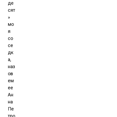
де
сят
»
мо
я
со
се
дк
а,
наз
ов
ем
ее
Ан
на
Пе
тро