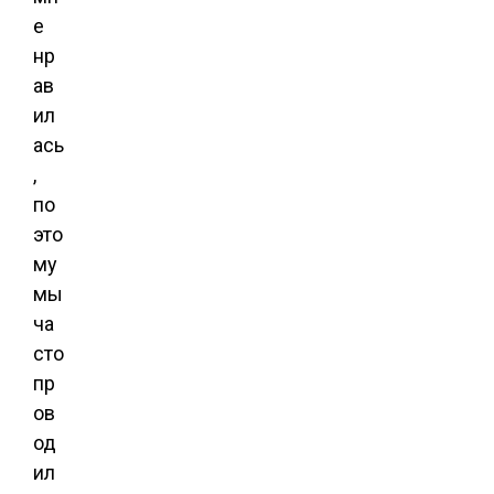
е
нр
ав
ил
ась
,
по
это
му
мы
ча
сто
пр
ов
од
ил