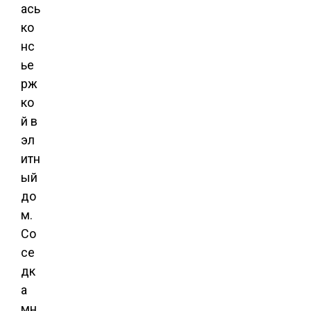
ась
ко
нс
ье
рж
ко
й в
эл
итн
ый
до
м.
Со
се
дк
а
мн