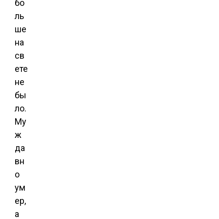
бо
ль
ше
на
св
ете
не
бы
ло.
Му
ж
да
вн
о
ум
ер,
а