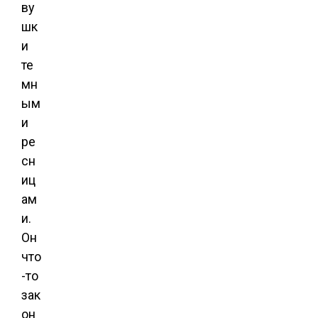
ву
шк
и
те
мн
ым
и
ре
сн
иц
ам
и.
Он
что
-то
зак
он