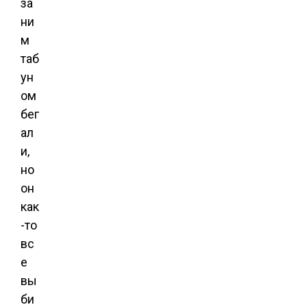
за
ни
м
таб
ун
ом
бег
ал
и,
но
он
как
-то
вс
е
вы
би