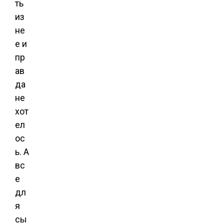
ть
из
не
е и
пр
ав
да
не
хот
ел
ос
ь. А
вс
е
дл
я
сы