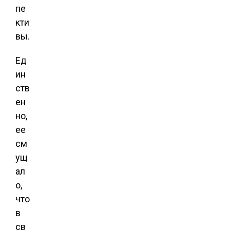
пе
кти
вы.
Ед
ин
ств
ен
но,
ее
см
ущ
ал
о,
что
в
св