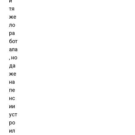
и
тя
же
ло
ра
бот
ала
, но
да
же
на
пе
нс
ии
уст
ро
ил