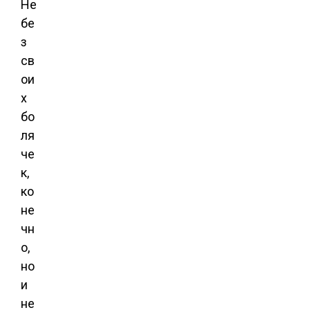
Не
бе
з
св
ои
х
бо
ля
че
к,
ко
не
чн
о,
но
и
не