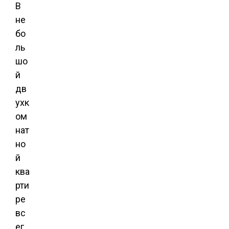
В
не
бо
ль
шо
й
дв
ухк
ом
нат
но
й
ква
рти
ре
вс
ег