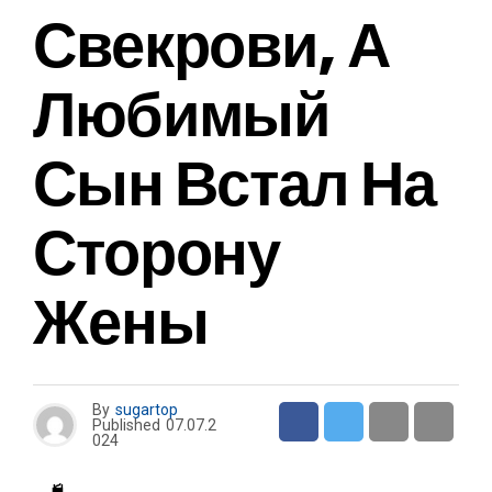
Свекрови, А
Любимый
Сын Встал На
Сторону
Жены
By
sugartop
Published
07.07.2
024