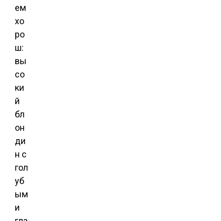
ем
хо
ро
ш:
вы
со
ки
й
бл
он
ди
н с
гол
уб
ым
и
гла