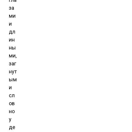
за
ми
и
дл
ин
ны
ми,
заг
нут
ым
и
сл
ов
но
у
де