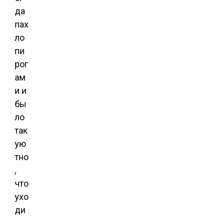
да
пах
ло
пи
рог
ам
и и
бы
ло
так
ую
тно
,
что
ухо
ди