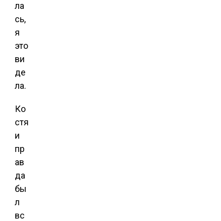
ла
сь,
я
это
ви
де
ла.
Ко
стя
и
пр
ав
да
бы
л
вс