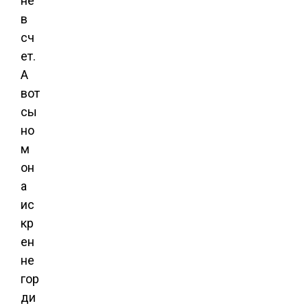
не
в
сч
ет.
А
вот
сы
но
м
он
а
ис
кр
ен
не
гор
ди