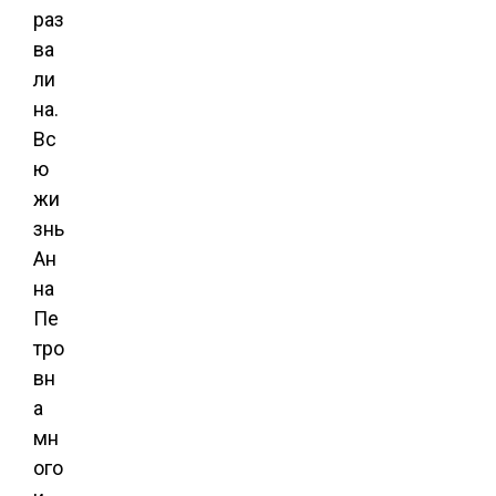
раз
ва
ли
на.
Вс
ю
жи
знь
Ан
на
Пе
тро
вн
а
мн
ого