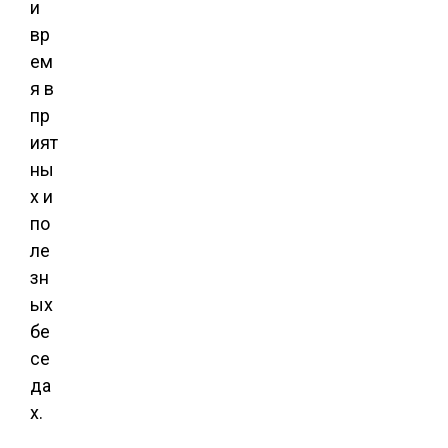
и
вр
ем
я в
пр
ият
ны
х и
по
ле
зн
ых
бе
се
да
х.