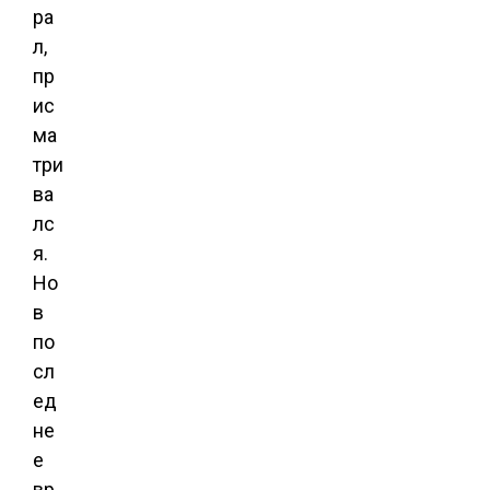
ра
л,
пр
ис
ма
три
ва
лс
я.
Но
в
по
сл
ед
не
е
вр