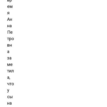
ем
я
Ан
на
Пе
тро
вн
а
за
ме
тил
а,
что
у
сы
на