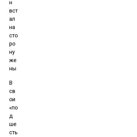
В
св
ои
«по
д
ше
сть