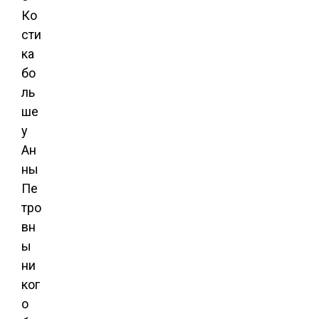
Ко
сти
ка
бо
ль
ше
у
Ан
ны
Пе
тро
вн
ы
ни
ког
о