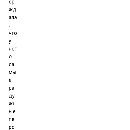
ер
жд
ала
,
что
у
нег
о
са
мы
е
ра
ду
жн
ые
пе
рс