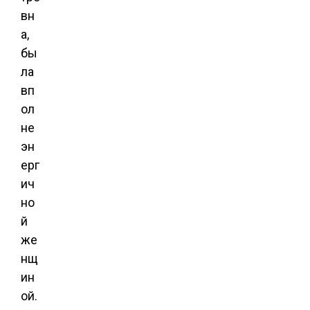
вн
а,
бы
ла
вп
ол
не
эн
ерг
ич
но
й
же
нщ
ин
ой.