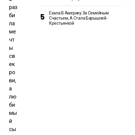
Ехала В Америку За Семейным
Счастьем, А Стала Барышней-
Крестьянкой