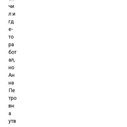
чи
л и
гд
е-
то
ра
бот
ал,
но
Ан
на
Пе
тро
вн
а
утв