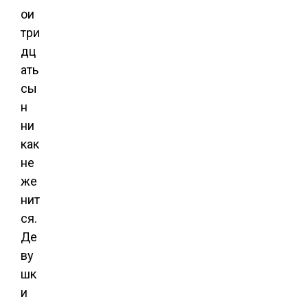
ои
три
дц
ать
сы
н
ни
как
не
же
нит
ся.
Де
ву
шк
и