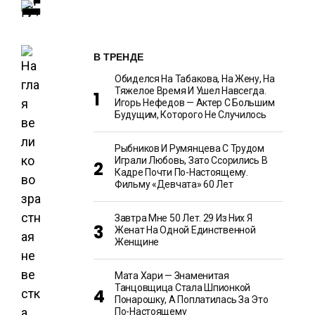
В ТРЕНДЕ
Обиделся На Табакова, На Жену, На
Тяжелое Время И Ушел Навсегда.
Игорь Нефедов — Актер С Большим
Будущим, Которого Не Случилось
Рыбников И Румянцева С Трудом
Играли Любовь, Зато Ссорились В
Кадре Почти По-Настоящему.
Фильму «Девчата» 60 Лет
Завтра Мне 50 Лет. 29 Из Них Я
Женат На Одной Единственной
Женщине
Мата Хари — Знаменитая
Танцовщица Стала Шпионкой
Понарошку, А Поплатилась За Это
По-Настоящему