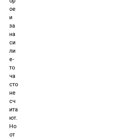
ор
ое
и
за
на
си
ли
е-
то
ча
сто
не
сч
ита
ют.
Но
от