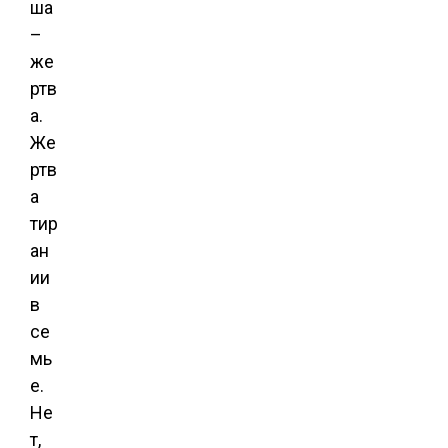
ша
–
же
ртв
а.
Же
ртв
а
тир
ан
ии
в
се
мь
е.
Не
т,