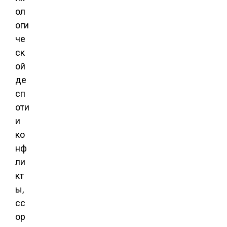
ол
оги
че
ск
ой
де
сп
оти
и
ко
нф
ли
кт
ы,
сс
ор