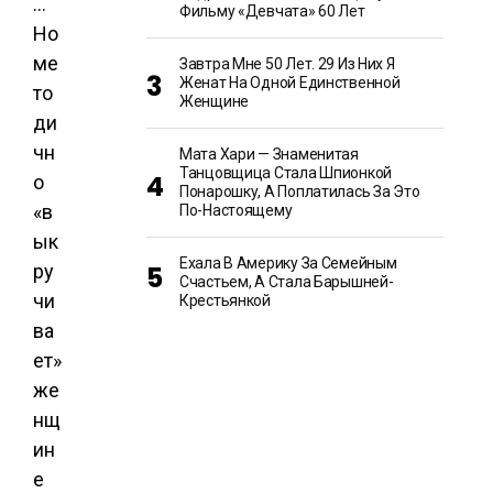
Фильму «Девчата» 60 Лет
Завтра Мне 50 Лет. 29 Из Них Я
Женат На Одной Единственной
Женщине
Мата Хари — Знаменитая
Танцовщица Стала Шпионкой
Понарошку, А Поплатилась За Это
По-Настоящему
Ехала В Америку За Семейным
Счастьем, А Стала Барышней-
Крестьянкой