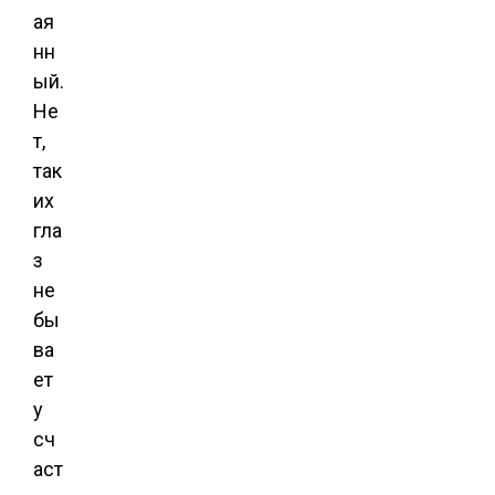
ая
нн
ый.
Не
т,
так
их
гла
з
не
бы
ва
ет
у
сч
аст