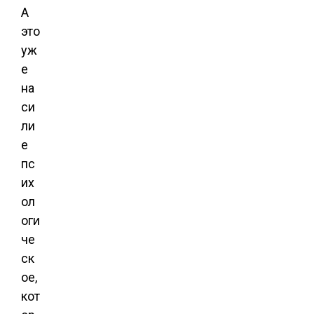
А
это
уж
е
на
си
ли
е
пс
их
ол
оги
че
ск
ое,
кот