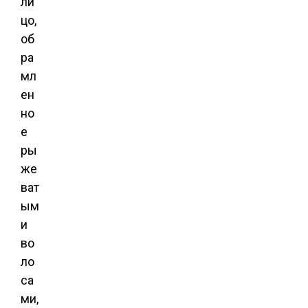
ли
цо,
об
ра
мл
ен
но
е
ры
же
ват
ым
и
во
ло
са
ми,