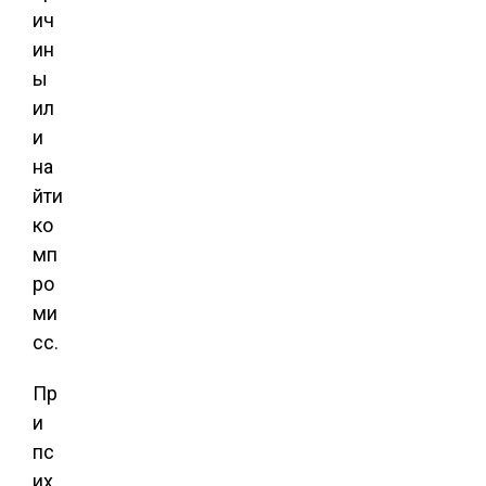
ич
ин
ы
ил
и
на
йти
ко
мп
ро
ми
сс.
Пр
и
пс
их