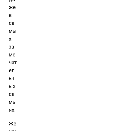
же
в
са
мы
х
за
ме
чат
ел
ьн
ых
се
мь
ях.
Же