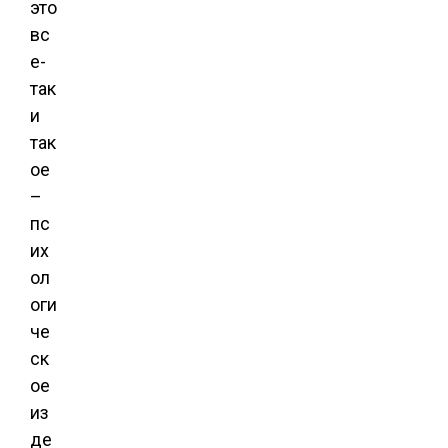
это
вс
е-
так
и
так
ое
–
пс
их
ол
оги
че
ск
ое
из
де