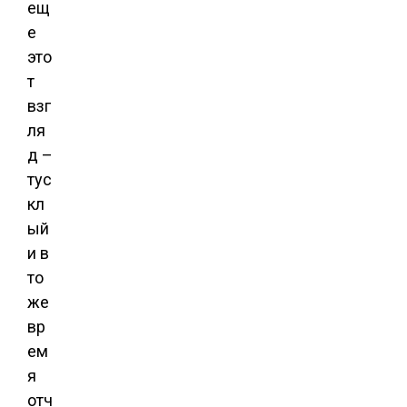
ещ
е
это
т
взг
ля
д –
тус
кл
ый
и в
то
же
вр
ем
я
отч