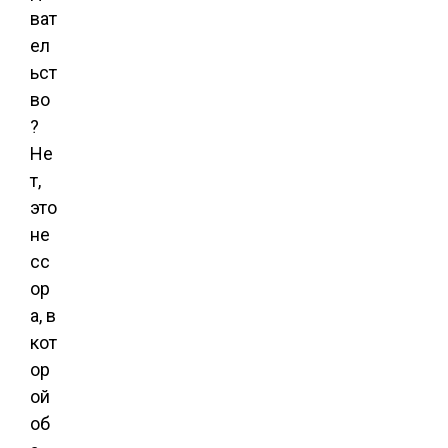
ват
ел
ьст
во
?
Не
т,
это
не
сс
ор
а, в
кот
ор
ой
об