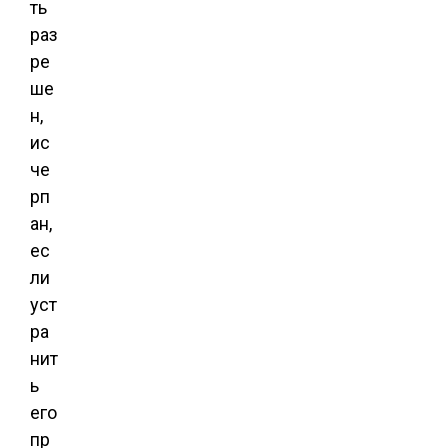
ть
раз
ре
ше
н,
ис
че
рп
ан,
ес
ли
уст
ра
нит
ь
его
пр