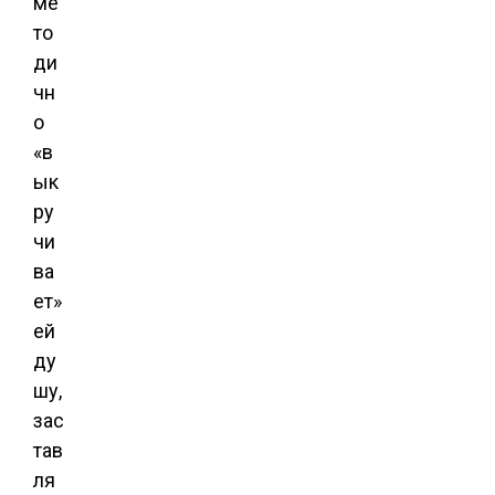
ме
то
ди
чн
о
«в
ык
ру
чи
ва
ет»
ей
ду
шу,
зас
тав
ля