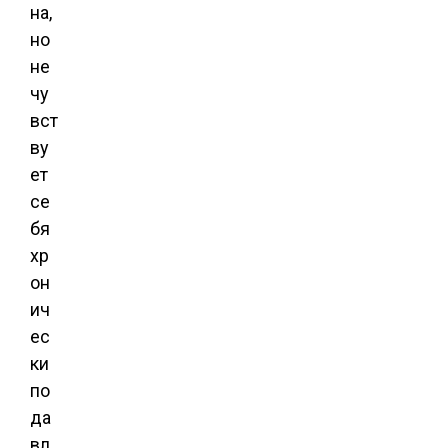
на,
но
не
чу
вст
ву
ет
се
бя
хр
он
ич
ес
ки
по
да
вл