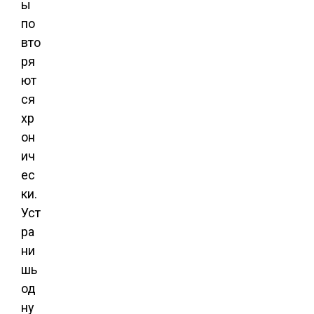
ы
по
вто
ря
ют
ся
хр
он
ич
ес
ки.
Уст
ра
ни
шь
од
ну