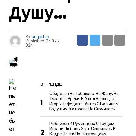
Душу…
By
sugartop
Published
05.07.2
024
В ТРЕНДЕ
Обиделся На Табакова, На Жену, На
Тяжелое Время И Ушел Навсегда.
Игорь Нефедов — Актер С Большим
Будущим, Которого Не Случилось
Рыбников И Румянцева С Трудом
Играли Любовь, Зато Ссорились В
Кадре Почти По-Настоящему.