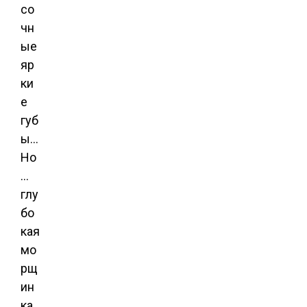
со
чн
ые
яр
ки
е
губ
ы…
Но
…
глу
бо
кая
мо
рщ
ин
ка