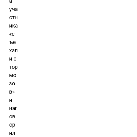
а
уча
стн
ика
«с
ъе
хал
и с
тор
мо
зо
в»
и
наг
ов
ор
ил