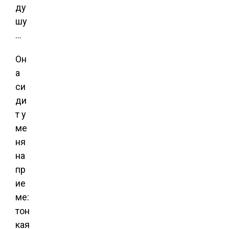
Он
а
си
ди
т у
ме
ня
на
пр
ие
ме:
тон
кая