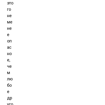
это
го
не
ме
не
е
оп
ас
но
е,
че
м
лю
бо
е
др
уго