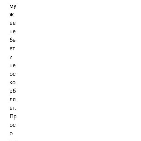
му
ж
ее
не
бь
ет
и
не
ос
ко
рб
ля
ет.
Пр
ост
о