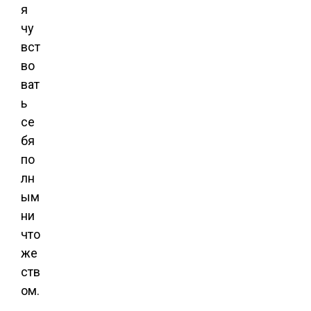
я
чу
вст
во
ват
ь
се
бя
по
лн
ым
ни
что
же
ств
ом.