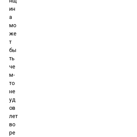
нщ
ин
а
мо
же
т
бы
ть
че
м-
то
не
уд
ов
лет
во
ре