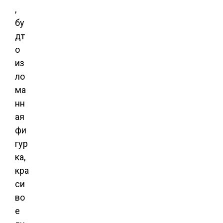
,
бу
дт
о
из
ло
ма
нн
ая
фи
гур
ка,
кра
си
во
е