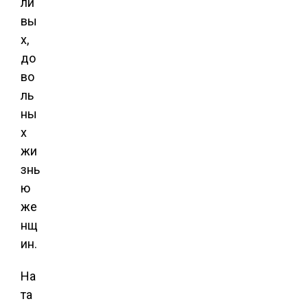
ли
вы
х,
до
во
ль
ны
х
жи
знь
ю
же
нщ
ин.
На
та