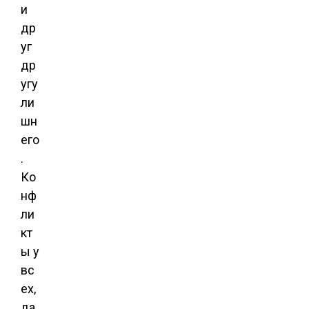
и
др
уг
др
угу
ли
шн
его
.
Ко
нф
ли
кт
ы у
вс
ех,
да