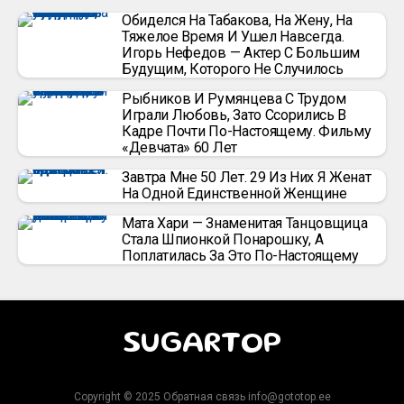
Обиделся На Табакова, На Жену, На
Тяжелое Время И Ушел Навсегда.
Игорь Нефедов — Актер С Большим
Будущим, Которого Не Случилось
Рыбников И Румянцева С Трудом
Играли Любовь, Зато Ссорились В
Кадре Почти По-Настоящему. Фильму
«Девчата» 60 Лет
Завтра Мне 50 Лет. 29 Из Них Я Женат
На Одной Единственной Женщине
Мата Хари — Знаменитая Танцовщица
Стала Шпионкой Понарошку, А
Поплатилась За Это По-Настоящему
SUGARTOP
Copyright © 2025 Обратная связь info@gototop.ee