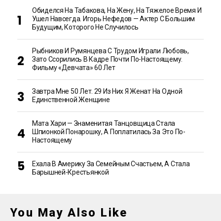
Обиделся На Табакова, На Жену, На Тяжелое Время И
Ушел Навсегда. Игорь Нефедов — Актер С Большим
Будущим, Которого Не Случилось
Рыбников И Румянцева С Трудом Играли Любовь,
Зато Ссорились В Кадре Почти По-Настоящему.
Фильму «Девчата» 60 Лет
Завтра Мне 50 Лет. 29 Из Них Я Женат На Одной
Единственной Женщине
Мата Хари — Знаменитая Танцовщица Стала
Шпионкой Понарошку, А Поплатилась За Это По-
Настоящему
Ехала В Америку За Семейным Счастьем, А Стала
Барышней-Крестьянкой
You May Also Like