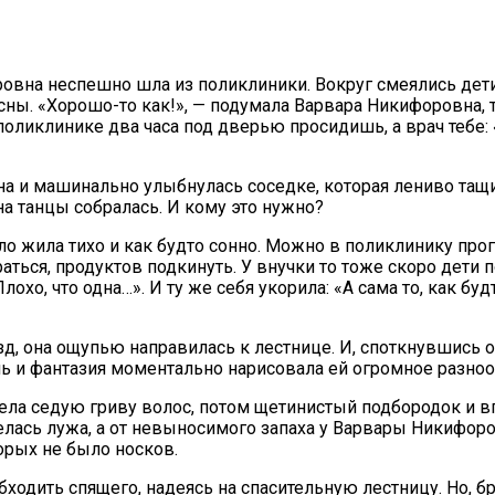
овна неспешно шла из поликлиники. Вокруг смеялись дети
сны. «Хорошо-то как!», — подумала Варвара Никифоровна, 
 поликлинике два часа под дверью просидишь, а врач тебе: 
на и машинально улыбнулась соседке, которая лениво та
а танцы собралась. И кому это нужно?
ло жила тихо и как будто сонно. Можно в поликлинику про
аться, продуктов подкинуть. У внучки то тоже скоро дети
охо, что одна…». И ту же себя укорила: «А сама то, как бу
она ощупью направилась к лестнице. И, споткнувшись обо ч
ь и фантазия моментально нарисовала ей огромное разн
дела седую гриву волос, потом щетинистый подбородок и
елась лужа, а от невыносимого запаха у Варвары Никифор
торых не было носков.
бходить спящего, надеясь на спасительную лестницу. Но, 