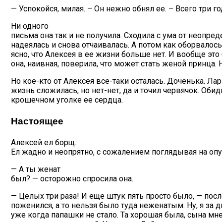
— Успокойся, милая. – Он нежно обнял ее. – Всего три го
Ни одного
письма она так и не получила. Сходила с ума от неопред
надеялась и снова отчаивалась. А потом как оборвалось 
ясно, что Алексея в ее жизни больше нет. И вообще это 
она, наивная, поверила, что может стать женой принца.
Но кое-кто от Алексея все-таки осталась. Доченька. Ла
жизнь сложилась, но нет-нет, да и точил червячок. Оби
крошечном уголке ее сердца.
Настоящее
Алексей ел борщ.
Ел жадно и неопрятно, с сожалением поглядывая на оп
— А ты женат
был? — осторожно спросила она.
— Целых три раза! И еще штук пять просто было, — посл
поженился, а то нельзя было туда неженатым. Ну, я за д
уже когда папашки не стало. Та хорошая была, сына мне