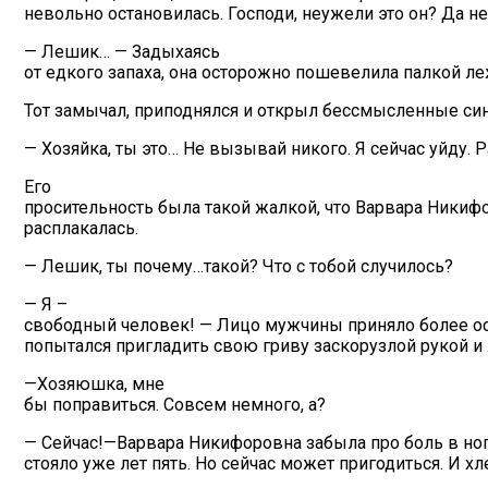
невольно остановилась. Господи, неужели это он? Да н
— Лешик… — Задыхаясь
от едкого запаха, она осторожно пошевелила палкой ле
Тот замычал, приподнялся и открыл бессмысленные син
— Хозяйка, ты это… Не вызывай никого. Я сейчас уйду. 
Его
просительность была такой жалкой, что Варвара Ники
расплакалась.
— Лешик, ты почему…такой? Что с тобой случилось?
— Я –
свободный человек! — Лицо мужчины приняло более о
попытался пригладить свою гриву заскорузлой рукой и 
—Хозяюшка, мне
бы поправиться. Совсем немного, а?
— Сейчас!—Варвара Никифоровна забыла про боль в ног
стояло уже лет пять. Но сейчас может пригодиться. И хле