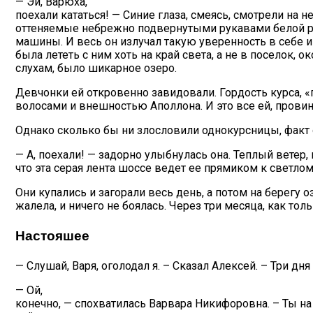
— Эй, Варюха,
поехали кататься! — Синие глаза, смеясь, смотрели на н
оттеняемые небрежно подвернутыми рукавами белой р
машины. И весь он излучал такую уверенность в себе и 
была лететь с ним хоть на край света, а не в поселок, ок
слухам, было шикарное озеро.
Девчонки ей откровенно завидовали. Гордость курса, 
волосами и внешностью Аполлона. И это все ей, провин
Однако сколько бы ни злословили однокурсницы, факт 
— А, поехали! — задорно улыбнулась она. Теплый ветер
что эта серая лента шоссе ведет ее прямиком к светл
Они купались и загорали весь день, а потом на берегу 
жалела, и ничего не боялась. Через три месяца, как толь
Настояшее
— Слушай, Варя, оголодал я. – Сказал Алексей. – Три д
— Ой,
конечно, — спохватилась Варвара Никифоровна. – Ты на 