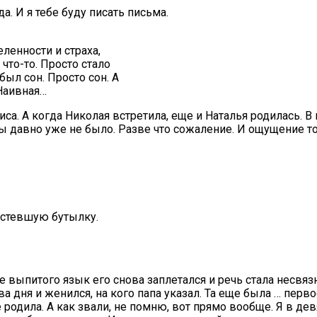
да. И я тебе буду писать письма.
еленности и страха,
что-то. Просто стало
был сон. Просто сон. А
 Наивная…
риса. А когда Николая встретила, еще и Наталья родилась. 
ды давно уже не было. Разве что сожаление. И ощущение тог
устевшую бутылку.
е выпитого язык его снова заплетался и речь стала несвяз
ва дня и женился, на кого папа указал. Та еще была … перво
 родила. А как звали, не помню, вот прямо вообще. Я в дев