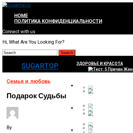
HOME
ПОЛИТИКА КОНФИДЕНЦИАЛЬНОСТИ
Connect with us
Hi, What Are You Looking For?
ЗДОРОВЬЕ И КРАСОТА
SUGARTOP
Тест: 5 Причин Женс
Семья и любовь
ИНТЕРЕСНОЕ И НЕПОЗНАН
Подарок Судьбы
Массаж Для Кожи По
Рыбников И Румянцев
ОТНОШЕНИЯ И ПСИХОЛОГ
Что Входит В Состав
Великий Караваджо –
Как Реагировать На 
By
СЕМЬЯ И ЛЮБОВЬ