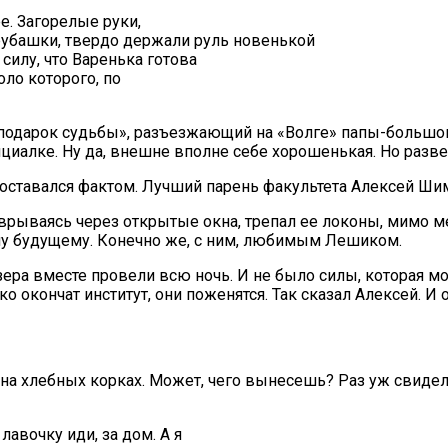
ее. Загорелые руки,
убашки, твердо держали руль новенькой
силу, что Варенька готова
оло которого, по
«подарок судьбы», разъезжающий на «Волге» папы-большог
циалке. Ну да, внешне вполне себе хорошенькая. Но разве
оставался фактом. Лучший парень факультета Алексей Шим
, врываясь через открытые окна, трепал ее локоны, мимо 
ому будущему. Конечно же, с ним, любимым Лешиком.
озера вместе провели всю ночь. И не было силы, которая мо
ко окончат институт, они поженятся. Так сказал Алексей. И о
ня на хлебных корках. Может, чего вынесешь? Раз уж свиде
лавочку иди, за дом. А я