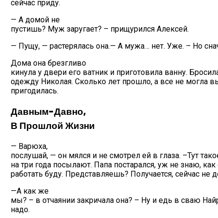
сейчас приду.
— А домой не
пустишь? Муж заругает? – прищурился Алексей.
— Пущу, — растерялась она.— А мужа… нет. Уже. – Но сн
Дома она брезгливо
кинула у двери его ватник и приготовила ванну. Бросил
одежду Николая. Сколько лет прошло, а все не могла вы
пригодилась.
Давным-Давно,
В Прошлой Жизни
— Варюха,
послушай, — он мялся и не смотрел ей в глаза. –Тут та
на три года посылают. Папа постарался, уж не знаю, как
работать буду. Представляешь? Получается, сейчас не 
—А как же
мы? – в отчаянии закричала она? – Ну и едь в сваю Най
надо.