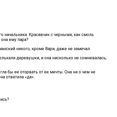
о начальника. Красавчик с черными, как смоль
 она ему пара?
анский никого, кроме Вари, даже не замечал.
мелькали деревушки, и она нисколько не сомневалась,
гла бы ее оторвать от ее мечты. Она ни о чем не
на ответила «да»..
лись?