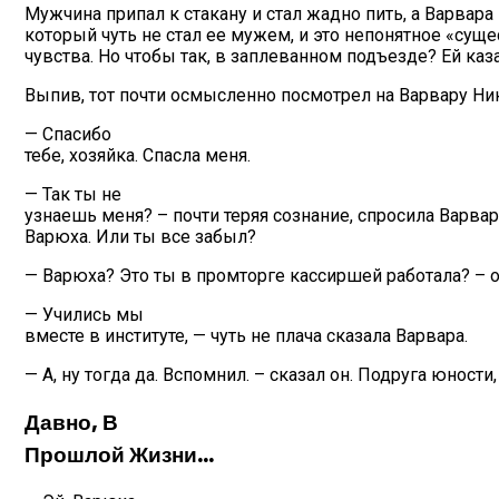
Мужчина припал к стакану и стал жадно пить, а Варвара
который чуть не стал ее мужем, и это непонятное «суще
чувства. Но чтобы так, в заплеванном подъезде? Ей каза
Выпив, тот почти осмысленно посмотрел на Варвару Ни
— Спасибо
тебе, хозяйка. Спасла меня.
— Так ты не
узнаешь меня? – почти теряя сознание, спросила Варвар
Варюха. Или ты все забыл?
— Варюха? Это ты в промторге кассиршей работала? – о
— Учились мы
вместе в институте, — чуть не плача сказала Варвара.
— А, ну тогда да. Вспомнил. – сказал он. Подруга юности,
Давно, В
Прошлой Жизни…