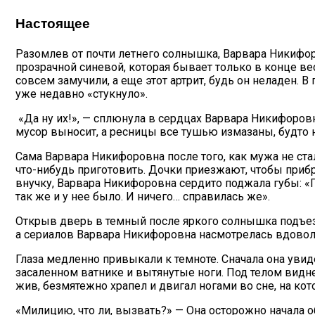
Настоящее
Разомлев от почти летнего солнышка, Варвара Никифор
прозрачной синевой, которая бывает только в конце ве
совсем замучили, а еще этот артрит, будь он неладен. В
уже недавно «стукнуло».
«Да ну их!», — сплюнула в сердцах Варвара Никифоров
мусор выносит, а ресницы все тушью измазаны, будто н
Сама Варвара Никифоровна после того, как мужа не ста
что-нибудь приготовить. Дочки приезжают, чтобы прибр
внучку, Варвара Никифоровна сердито поджала губы: «Пл
так же и у нее было. И ничего… справилась же».
Открыв дверь в темный после яркого солнышка подъезд, 
а сериалов Варвара Никифоровна насмотрелась вдовол
Глаза медленно привыкали к темноте. Сначала она уви
засаленном ватнике и вытянутые ноги. Под телом видн
жив, безмятежно храпел и двигал ногами во сне, на ко
«Милицию, что ли, вызвать?» — Она осторожно начала о