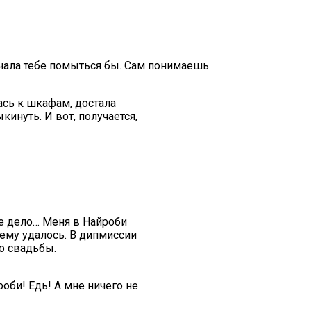
ачала тебе помыться бы. Сам понимаешь.
ась к шкафам, достала
кинуть. И вот, получается,
кое дело… Меня в Найроби
 ему удалось. В дипмиссии
до свадьбы.
роби! Едь! А мне ничего не