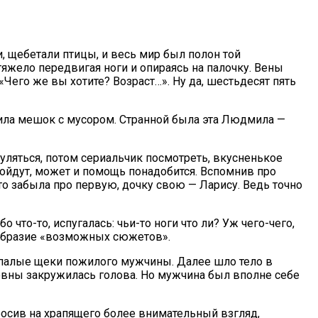
, щебетали птицы, и весь мир был полон той
тяжело передвигая ноги и опираясь на палочку. Вены
«Чего же вы хотите? Возраст…». Ну да, шестьдесят пять
щила мешок с мусором. Странной была эта Людмила —
гуляться, потом сериальчик посмотреть, вкусненькое
 пойдут, может и помощь понадобится. Вспомнив про
дто забыла про первую, дочку свою — Ларису. Ведь точно
то-то, испугалась: чьи-то ноги что ли? Уж чего-чего,
ообразие «возможных сюжетов».
 впалые щеки пожилого мужчины. Далее шло тело в
овны закружилась голова. Но мужчина был вполне себе
бросив на храпящего более внимательный взгляд,