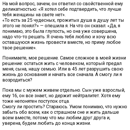
На мой вопрос, зачем, он ответил со свойственной ему
деликатностью: «Я хотел себе подтвердить, что лучше
тебя женщины на свете нет».
«То есть за 25 чудесных, прожитых душа в душу лет ты
этого не понял?» — опешила я. На что он сказал: «Да, я
понимаю, это была глупость, но она уже совершена,
надо что-то решать. Я очень тебя люблю и хочу всю
оставшуюся жизнь провести вместе, но приму любое
твое решение».
Понимаете, мое решение. Самое сложное в моей жизни
решение: остаться жить с человеком, который предал
меня, сына, нашу семью. Или в 45 лет разрушить свою
жизнь до основания и начать все сначала. А смогу ли я
возродиться?
Пока мы с мужем живем отдельно. Сын уже взрослый,
ему 16, он все знает, но держит нейтралитет. Хотя ему
тоже непонятен поступок отца.
Смогу ли простить? Стараюсь. Умом понимаю, что нужно
забыть обо всем, как о страшном сне и жить дальше
всем вместе, потому что мы любим друг друга и,
уверена, будем любить до конца жизни.