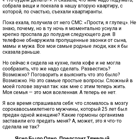
собрала вещи и поехала в нашу вторую квартиру, с
которой, по счастью, съехали квартиранты.
Пока ехала, получила от него СМС: «Прости, я глупец». Не
знаю, почему, но в ту ночь я моментально уснула и
крепко проспала до полудня следующего дня. В
телефоне обнаружила пропущенные звонки от сына,
мамы и мужа. Все мои самые родные люди, как я бы
сказала раньше.
Но сейчас я сидела на кухне, пила кофе и не могла
сообразить, что же надо сделать. Развестись?
Возможно? Поговорить и выяснить что это было?
Возможно. Но это самые простые вопросы. Сложный в
моей голове звучал так: как мне с этим теперь жить.
Моя семья — это моя вселенная. А теперь ее нет.
Я все время спрашивала себя: что сломалось в мозгу
сорокавосьмилетнего мужчины, который 25 лет был
предан одной женщине? Какие гормоны организма
заставили его предать меня? А, может, это я что-то
сделала не так?
Ясно Было Одно, Предстоит Тяжелый