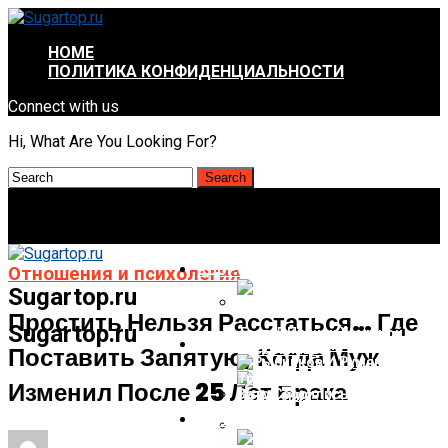
HOME
ПОЛИТИКА КОНФИДЕНЦИАЛЬНОСТИ
Connect with us
Hi, What Are You Looking For?
ЗДОРОВЬЕ И КРАСОТА
Отношения и психология
Sugartop.ru
Простить Нельзя Расстаться… Где
Sugartop.ru
Тест: 5 Причин Женской
ИНТЕРЕСНОЕ И НЕПОЗНАННОЕ
Поставить Запятую, Когда Муж
Бессонницы
Изменил После 25 Лет Брака
ОТНОШЕНИЯ И ПСИХОЛОГИЯ
Массаж Для Кожи После
Похудения