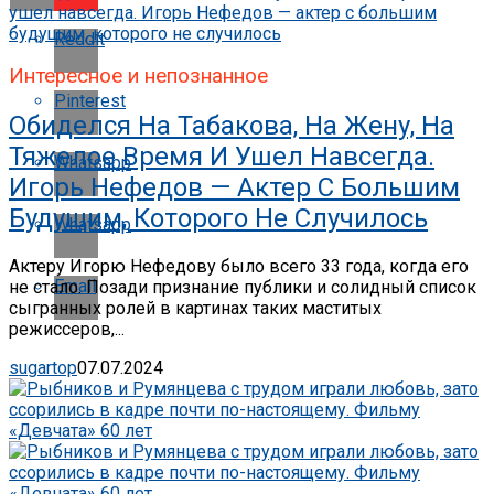
Reddit
Интересное и непознанное
Pinterest
Обиделся На Табакова, На Жену, На
Тяжелое Время И Ушел Навсегда.
Whatsapp
Игорь Нефедов — Актер С Большим
Будущим, Которого Не Случилось
Whatsapp
Актеру Игорю Нефедову было всего 33 года, когда его
Email
не стало. Позади признание публики и солидный список
сыгранных ролей в картинах таких маститых
режиссеров,...
sugartop
07.07.2024