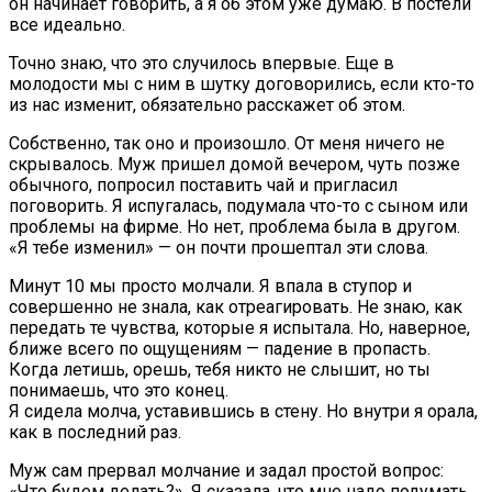
он начинает говорить, а я об этом уже думаю. В постели
все идеально.
Точно знаю, что это случилось впервые. Еще в
молодости мы с ним в шутку договорились, если кто-то
из нас изменит, обязательно расскажет об этом.
Собственно, так оно и произошло. От меня ничего не
скрывалось. Муж пришел домой вечером, чуть позже
обычного, попросил поставить чай и пригласил
поговорить. Я испугалась, подумала что-то с сыном или
проблемы на фирме. Но нет, проблема была в другом.
«Я тебе изменил» — он почти прошептал эти слова.
Минут 10 мы просто молчали. Я впала в ступор и
совершенно не знала, как отреагировать. Не знаю, как
передать те чувства, которые я испытала. Но, наверное,
ближе всего по ощущениям — падение в пропасть.
Когда летишь, орешь, тебя никто не слышит, но ты
понимаешь, что это конец.
Я сидела молча, уставившись в стену. Но внутри я орала,
как в последний раз.
Муж сам прервал молчание и задал простой вопрос:
«Что будем делать?». Я сказала, что мне надо подумать,