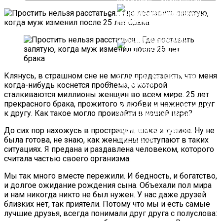
Танцовщица Стала
6 Правил Выживания С
Шпионкой Понарошку, А
Мужчиной Для Сильной И
Поплатилась За Это По-
Целеустремленной
Настоящему
Как Складываются Судьбы
Взрослой Женщины…
Школьных Красавиц
Клянусь, в страшном сне не могла представить, что меня
когда-нибудь коснется проблема, с которой
сталкиваются миллионы женщин во всем мире. 25 лет
Обиделся На Табакова, На
прекрасного брака, прожитого в любви и нежности друг
Жену, На Тяжелое Время И
к другу. Как такое могло произойти в нашей паре?
Ушел Навсегда. Игорь
Нефедов — Актер С Большим
До сих пор нахожусь в прострации, шоке и тупике. Ну не
Будущим, Которого Не
Случилось
была готова, не знаю, как женщины поступают в таких
ситуациях. Я предана и раздавлена человеком, которого
считала частью своего организма.
Мы так много вместе пережили. И бедность, и богатство,
и долгое ожидание рождения сына. Объехали пол мира
и нам никогда никто не был нужен. У нас даже друзей
близких нет, так приятели. Потому что мы и есть самые
лучшие друзья, всегда понимали друг друга с полуслова: