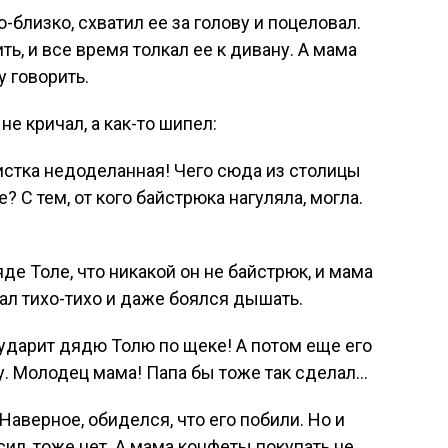
близко, схватил ее за голову и поцеловал.
ть, и все время толкал ее к дивану. А мама
у говорить.
не кричал, а как-то шипел:
истка недоделанная! Чего сюда из столицы
 С тем, от кого байстрюка нагуляла, могла.
де Толе, что никакой он не байстрюк, и мама
ал тихо-тихо и даже боялся дышать.
 ударит дядю Толю по щеке! А потом еще его
ку. Молодец мама! Папа бы тоже так сделал…
Наверное, обиделся, что его побили. Но и
ил, тоже нет. А мама конфеты покупать не