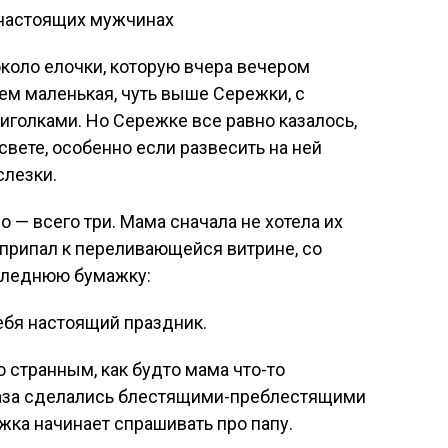
около елочки, которую вчера вечером
ем маленькая, чуть выше Сережки, с
голками. Но Сережке все равно казалось,
 свете, особенно если развесить на ней
слезки.
о — всего три. Мама сначала не хотела их
а припал к переливающейся витрине, со
следнюю бумажку:
тебя настоящий праздник.
о странным, как будто мама что-то
глаза сделались блестящими-преблестящими
жка начинает спрашивать про папу.