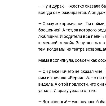
— Ну и дурак, — жестко сказала б
всегда сам разбирается. А он даже
— Сразу же примчался. Ты пойми, 
брошенной. А тот, за которого ро
любящим. И родители все пели: «Тв
каменной стеной». Запуталась я т
тем, когда мы из театра возвраща
Мама всхлипнула, совсем как сос
— Он даже ничего не сказал мне. 
ним и кричала: «Вернись!» Но он т
видела. А о той подлости, что они
узнала. И сразу уехала от них.
— Вот изверги! – ужаснулась баб