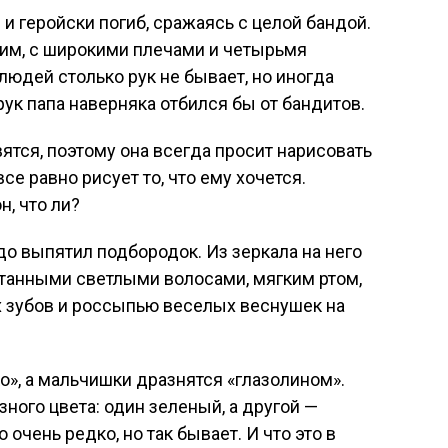
и геройски погиб, сражаясь с целой бандой.
ким, с широкими плечами и четырьмя
 людей столько рук не бывает, но иногда
рук папа наверняка отбился бы от бандитов.
тся, поэтому она всегда просит нарисовать
се равно рисует то, что ему хочется.
, что ли?
до выпятил подбородок. Из зеркала на него
утанными светлыми волосами, мягким ртом,
х зубов и россыпью веселых веснушек на
», а мальчишки дразнятся «глазолином».
азного цвета: один зеленый, а другой —
 очень редко, но так бывает. И что это в