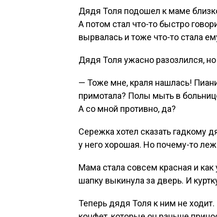
Дядя Толя подошел к маме близко-
А потом стал что-то быстро говори
вырвалась и тоже что-то стала ем
Дядя Толя ужасно разозлился, но 
— Тоже мне, краля нашлась! Пиан
примотала? Полы мыть в больнице?
А со мной противно, да?
Сережка хотел сказать гадкому дя
у него хорошая. Но почему-то леж
Мама стала совсем красная и как
шапку выкинула за дверь. И курт
Теперь дядя Толя к ним не ходит. 
конфет, которые он раньше принос