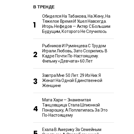
В ТРЕНДЕ
Обиделся На Табакова, На Жену, На
Тяжелое Время И Ушел Навсегда.
Игорь Нефедов — Актер С Большим
Будущим, Которого Не Случилось
Рыбников И Румянцева С Трудом
Играли Любовь, Зато Ссорились В
Кадре Почти По-Настоящему.
Фильму «Девчата» 60 Лет
Завтра Мне 50 Лет. 29 Из Них Я
Женат На Одной Единственной
Женщине
Мата Хари — Знаменитая
Танцовщица Стала Шпионкой
Понарошку, А Поплатилась За Это
По-Настоящему
Ехала В Америку За Семейным