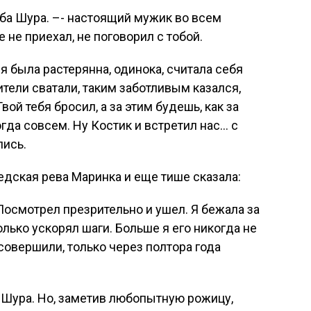
аба Шура. –- настоящий мужик во всем
 не приехал, не поговорил с тобой.
я была растерянна, одинока, считала себя
дители сватали, таким заботливым казался,
ой тебя бросил, а за этим будешь, как за
огда совсем. Ну Костик и встретил нас… с
лись.
едская рева Маринка и еще тише сказала:
Посмотрел презрительно и ушел. Я бежала за
олько ускорял шаги. Больше я его никогда не
 совершили, только через полтора года
а Шура. Но, заметив любопытную рожицу,