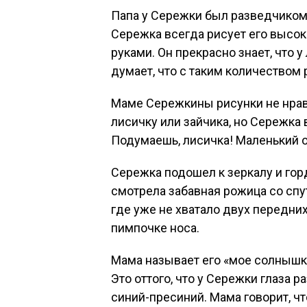
Папа у Сережки был разведчиком 
Сережка всегда рисует его высо
руками. Он прекрасно знает, что у
думает, что с таким количеством 
Маме Сережкины рисунки не нравя
лисичку или зайчика, но Сережка в
Подумаешь, лисичка! Маленький он
Сережка подошел к зеркалу и гор
смотрела забавная рожица со сп
где уже не хватало двух передни
пимпочке носа.
Мама называет его «мое солнышко
Это оттого, что у Сережки глаза р
синий-пресиний. Мама говорит, что