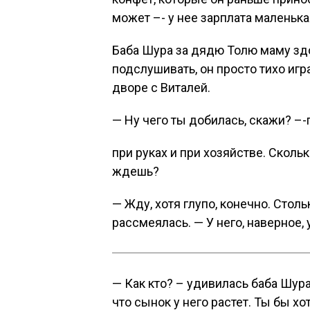
может –- у нее зарплата маленька
Баба Шура за дядю Толю маму здо
подслушивать, он просто тихо игра
дворе с Виталей.
— Ну чего ты добилась, скажи? –-
при руках и при хозяйстве. Сколь
ждешь?
— Жду, хотя глупо, конечно. Стол
рассмеялась. — У него, наверное, 
— Как кто? – удивилась баба Шура.
что сынок у него растет. Ты бы хо