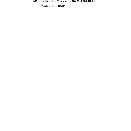
Счастьем, А Стала Барышней-
Крестьянкой