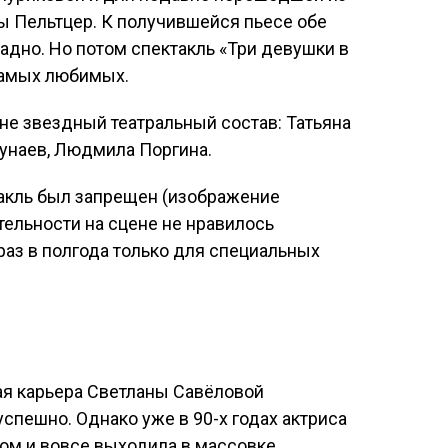
ы Пельтцер. К получившейся пьесе обе
адно. Но потом спектакль «Три девушки в
самых любимых.
не звездный театральный состав: Татьяна
Чунаев, Людмила Поргина.
такль был запрещен (изображение
ельности на сцене не нравилось
раз в полгода только для специальных
ная карьера Светланы Савёловой
спешно. Однако уже в 90-х годах актриса
том и вовсе выходила в массовке.