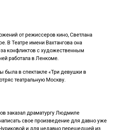
ожений от режиссеров кино, Светлана
ре. В Театре имени Вахтангова она
з-за конфликтов с художественным
ней работала в Ленкоме.
ы была в спектакле «Три девушки в
потряс театральную Москву.
ров заказал драматургу Людмиле
написать свое произведение для давно уже
Чуриковой и для недавно перешедшей из