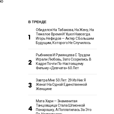
В ТРЕНДЕ
Обиделся На Табакова, На Жену, На
Тяжелое Время И Ушел Навсегда.
Игорь Нефедов — Актер С Большим
Будущим, Которого Не Случилось
Рыбников И Румянцева С Трудом
Играли Любовь, Зато Ссорились В
Кадре Почти По-Настоящему.
Фильму «Девчата» 60 Лет
Завтра Мне 50 Лет. 29 Из Них Я
Женат На Одной Единственной
Женщине
Мата Хари — Знаменитая
Танцовщица Стала Шпионкой
Понарошку, А Поплатилась За Это