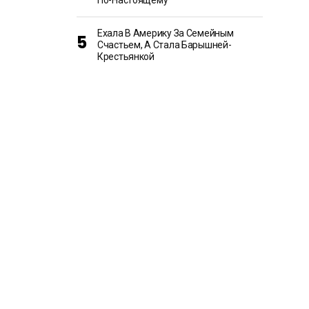
По-Настоящему
Ехала В Америку За Семейным
Счастьем, А Стала Барышней-
Крестьянкой