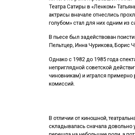
Театра Сатиры в «Ленком» Татьян
актрисы вначале отнеслись прохл
голубом» стал для них одним из 
В пьесе был задействован поисти
Пельтцер, Инна Чурикова, Борис 
Однако с 1982 до 1985 года спек
неприглядной советской действит
чиновникам) и игрался примерно 
комиссий.
В отличии от киношной, театраль
складывалась сначала довольно у
перешла на небольшие роли, а по