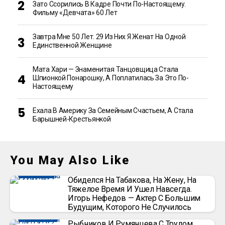
Зато Ссорились В Кадре Почти По-Настоящему.
Фильму «Девчата» 60 Лет
Завтра Мне 50 Лет. 29 Из Них Я Женат На Одной
Единственной Женщине
Мата Хари — Знаменитая Танцовщица Стала
Шпионкой Понарошку, А Поплатилась За Это По-
Настоящему
Ехала В Америку За Семейным Счастьем, А Стала
Барышней-Крестьянкой
You May Also Like
Обиделся На Табакова, На Жену, На
Тяжелое Время И Ушел Навсегда.
Игорь Нефедов — Актер С Большим
Будущим, Которого Не Случилось
Рыбников И Румянцева С Трудом