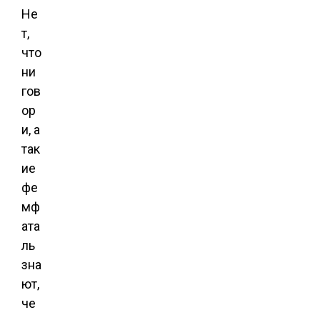
Не
т,
что
ни
гов
ор
и, а
так
ие
фе
мф
ата
ль
зна
ют,
че