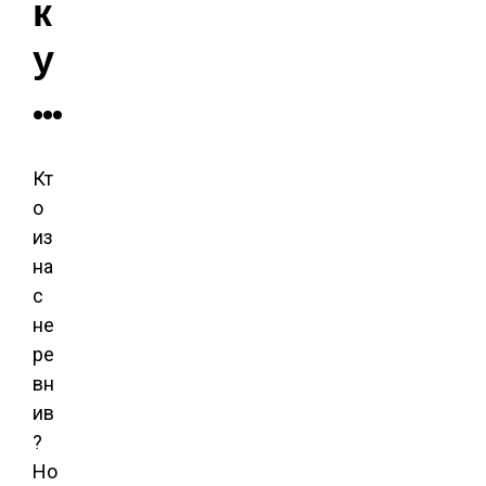
к
у
…
Кт
о
из
на
с
не
ре
вн
ив
?
Но