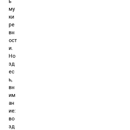
ь
му
ки
ре
вн
ост
и.
Но
зд
ес
ь,
вн
им
ан
ие:
во
зд