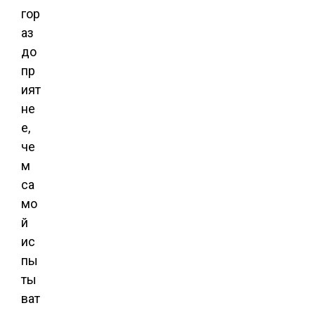
гор
аз
до
пр
ият
не
е,
че
м
са
мо
й
ис
пы
ты
ват