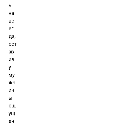
ь
на
вс
ег
да,
ост
ав
ив
у
му
жч
ин
ы
ощ
ущ
ен