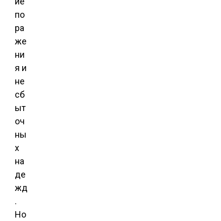
ие
по
ра
же
ни
я и
не
сб
ыт
оч
ны
х
на
де
жд
.
Но