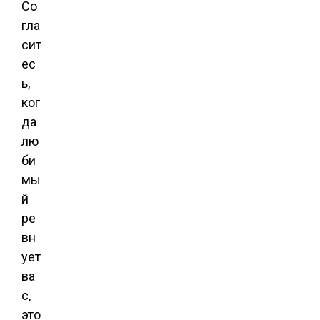
Со
гла
сит
ес
ь,
ког
да
лю
би
мы
й
ре
вн
ует
ва
с,
это