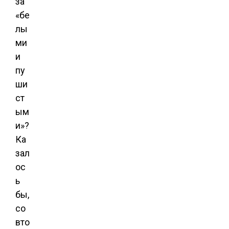
за
«бе
лы
ми
и
пу
ши
ст
ым
и»?
Ка
зал
ос
ь
бы,
со
вто