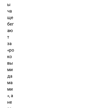
ы
ча
ще
бег
аю
т
за
«ро
ко
вы
ми
да
ма
ми
», а
не