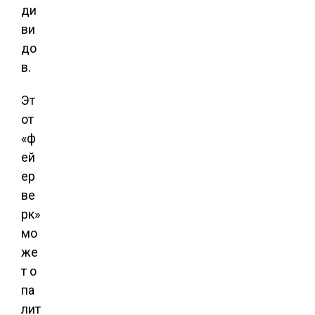
ди
ви
до
в.
Эт
от
«ф
ей
ер
ве
рк»
мо
же
т о
па
лит