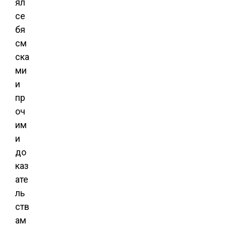
ял
се
бя
см
ска
ми
и
пр
оч
им
и
до
каз
ате
ль
ств
ам