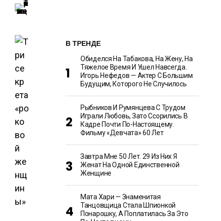
В ТРЕНДЕ
Обиделся На Табакова, На Жену, На
Тяжелое Время И Ушел Навсегда.
Игорь Нефедов — Актер С Большим
Будущим, Которого Не Случилось
Рыбников И Румянцева С Трудом
Играли Любовь, Зато Ссорились В
Кадре Почти По-Настоящему.
Фильму «Девчата» 60 Лет
Завтра Мне 50 Лет. 29 Из Них Я
Женат На Одной Единственной
Женщине
Мата Хари — Знаменитая
Танцовщица Стала Шпионкой
Понарошку, А Поплатилась За Это