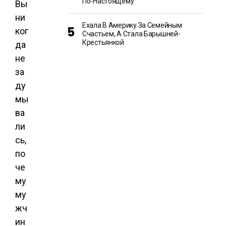
По-Настоящему
Вы
ни
Ехала В Америку За Семейным
ког
Счастьем, А Стала Барышней-
Крестьянкой
да
не
за
ду
мы
ва
ли
сь,
по
че
му
му
жч
ин