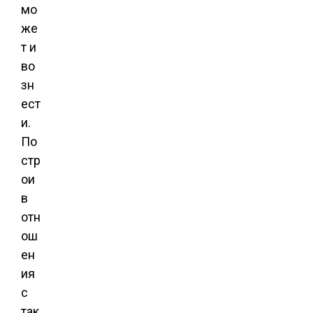
мо
же
т и
во
зн
ест
и.
По
стр
ои
в
отн
ош
ен
ия
с
так