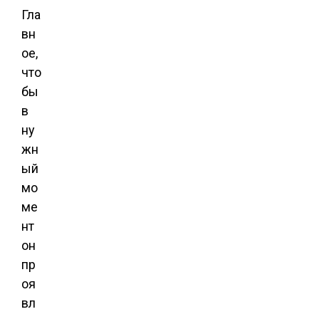
Гла
вн
ое,
что
бы
в
ну
жн
ый
мо
ме
нт
он
пр
оя
вл