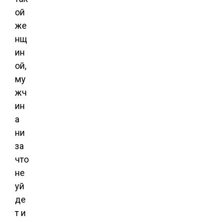
ой
же
нщ
ин
ой,
му
жч
ин
а
ни
за
что
не
уй
де
т и