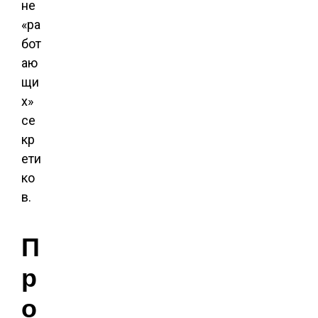
не
«ра
бот
аю
щи
х»
се
кр
ети
ко
в.
П
р
о