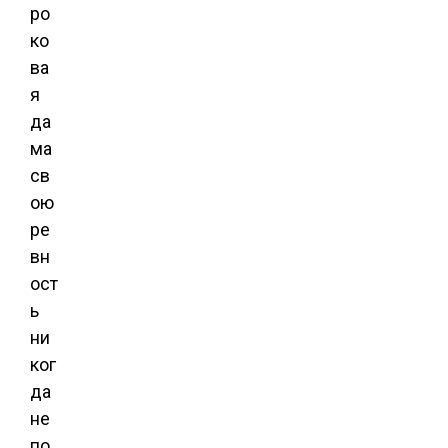
ро
ко
ва
я
да
ма
св
ою
ре
вн
ост
ь
ни
ког
да
не
по