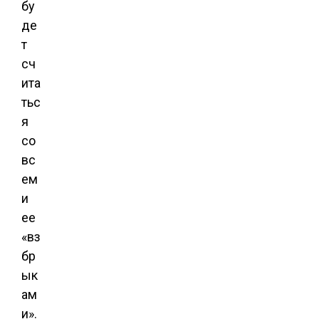
бу
де
т
сч
ита
тьс
я
со
вс
ем
и
ее
«вз
бр
ык
ам
и».