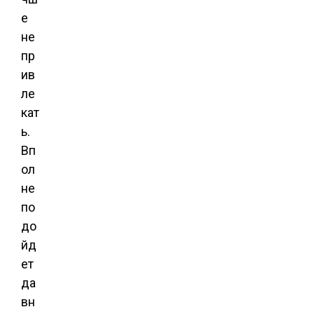
е
не
пр
ив
ле
кат
ь.
Вп
ол
не
по
до
йд
ет
да
вн