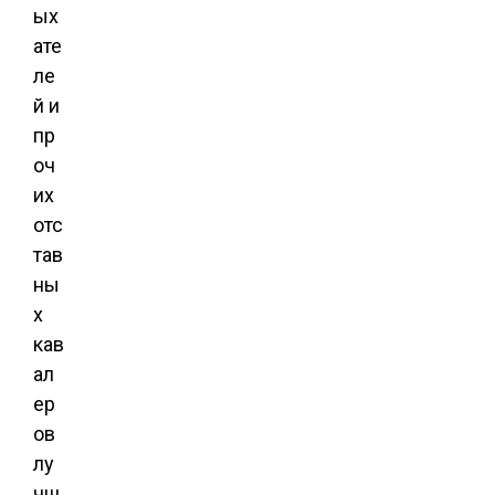
ых
ате
ле
й и
пр
оч
их
отс
тав
ны
х
кав
ал
ер
ов
лу
чш