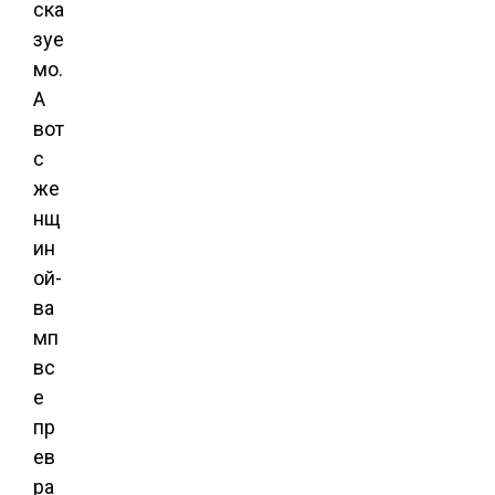
ска
зуе
мо.
А
вот
с
же
нщ
ин
ой-
ва
мп
вс
е
пр
ев
ра