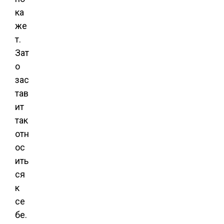
ка
же
т.
Зат
о
зас
тав
ит
так
отн
ос
ить
ся
к
се
бе.