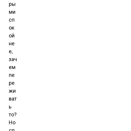
ры
ми
сп
ок
ой
не
е,
зач
ем
пе
ре
жи
ват
ь
то?
Но
сп