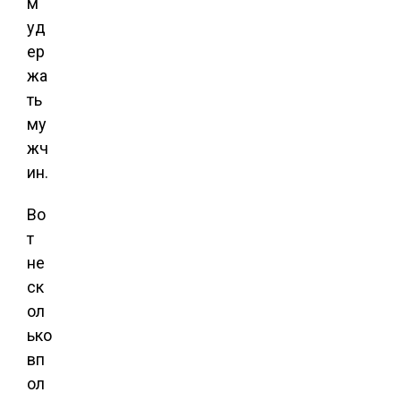
м
уд
ер
жа
ть
му
жч
ин.
Во
т
не
ск
ол
ько
вп
ол