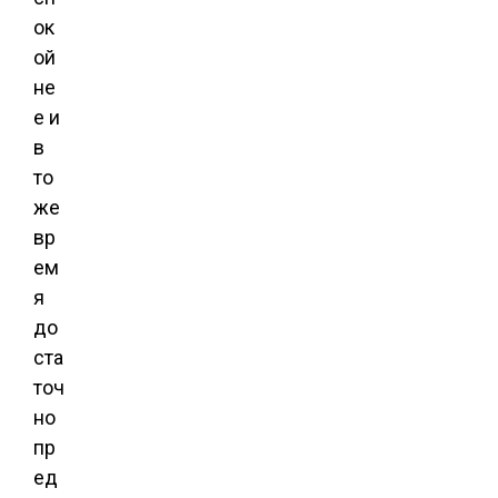
ок
ой
не
е и
в
то
же
вр
ем
я
до
ста
точ
но
пр
ед