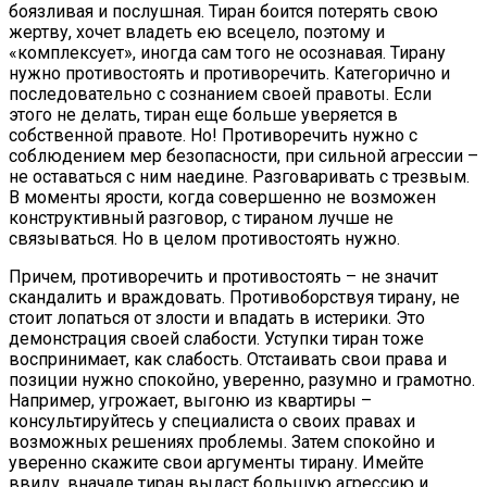
боязливая и послушная. Тиран боится потерять свою
жертву, хочет владеть ею всецело, поэтому и
«комплексует», иногда сам того не осознавая. Тирану
нужно противостоять и противоречить. Категорично и
последовательно с сознанием своей правоты. Если
этого не делать, тиран еще больше уверяется в
собственной правоте. Но! Противоречить нужно с
соблюдением мер безопасности, при сильной агрессии –
не оставаться с ним наедине. Разговаривать с трезвым.
В моменты ярости, когда совершенно не возможен
конструктивный разговор, с тираном лучше не
связываться. Но в целом противостоять нужно.
Причем, противоречить и противостоять – не значит
скандалить и враждовать. Противоборствуя тирану, не
стоит лопаться от злости и впадать в истерики. Это
демонстрация своей слабости. Уступки тиран тоже
воспринимает, как слабость. Отстаивать свои права и
позиции нужно спокойно, уверенно, разумно и грамотно.
Например, угрожает, выгоню из квартиры –
консультируйтесь у специалиста о своих правах и
возможных решениях проблемы. Затем спокойно и
уверенно скажите свои аргументы тирану. Имейте
ввиду, вначале тиран выдаст большую агрессию и