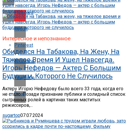
Flipboard
Reddit
Интересное и непознанное
Pinterest
Обиделся На Табакова, На Жену, На
Тяжелое Время И Ушел Навсегда.
Whatsapp
Игорь Нефедов — Актер С Большим
Будущим, Которого Не Случилось
Whatsapp
Актеру Игорю Нефедову было всего 33 года, когда его
Email
не стало. Позади признание публики и солидный список
сыгранных ролей в картинах таких маститых
режиссеров,...
sugartop
07.07.2024