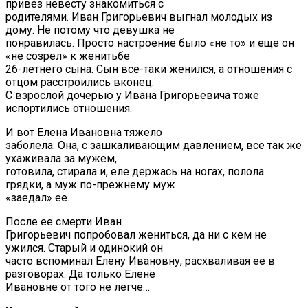
привез невесту знакомиться с
родителями. Иван Григорьевич выгнал молодых из
дому. Не потому что девушка не
понравилась. Просто настроение было «не то» и еще он
«не созрел» к женитьбе
26-летнего сына. Сын все-таки женился, а отношения с
отцом расстроились вконец.
С взрослой дочерью у Ивана Григорьевича тоже
испортились отношения.
И вот Елена Ивановна тяжело
заболела. Она, с зашкаливающим давлением, все так же
ухаживала за мужем,
готовила, стирала и, еле держась на ногах, полола
грядки, а муж по-прежнему муж
«заедал» ее.
После ее смерти Иван
Григорьевич попробовал жениться, да ни с кем не
ужился. Старый и одинокий он
часто вспоминал Елену Ивановну, расхваливая ее в
разговорах. Да только Елене
Ивановне от того не легче…