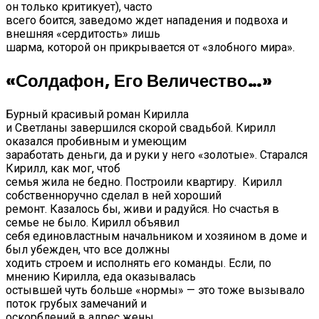
он только критикует), часто
всего боится, заведомо ждет нападения и подвоха и
внешняя «сердитость» лишь
шарма, которой он прикрывается от «злобного мира».
«Солдафон, Его Величество…»
Бурный красивый роман Кирилла
и Светланы завершился скорой свадьбой. Кирилл
оказался пробивным и умеющим
заработать деньги, да и руки у него «золотые». Старался
Кирилл, как мог, чтоб
семья жила не бедно. Построили квартиру. Кирилл
собственноручно сделал в ней хороший
ремонт. Казалось бы, живи и радуйся. Но счастья в
семье не было. Кирилл объявил
себя единовластным начальником и хозяином в доме и
был убежден, что все должны
ходить строем и исполнять его команды. Если, по
мнению Кирилла, еда оказывалась
остывшей чуть больше «нормы» — это тоже вызывало
поток грубых замечаний и
оскорблений в адрес жены.