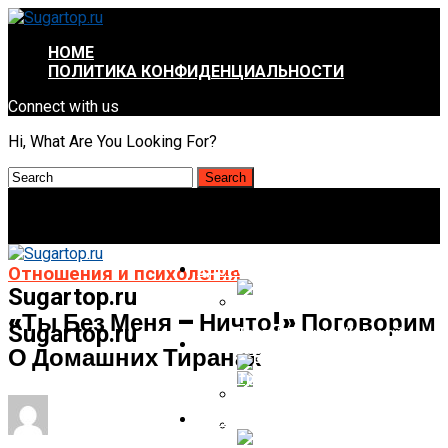
HOME
ПОЛИТИКА КОНФИДЕНЦИАЛЬНОСТИ
Connect with us
Hi, What Are You Looking For?
ЗДОРОВЬЕ И КРАСОТА
Отношения и психология
Sugartop.ru
«Ты Без Меня – Ничто!» Поговорим
Sugartop.ru
Тест: 5 Причин Женской
ИНТЕРЕСНОЕ И НЕПОЗНАННОЕ
О Домашних Тиранах
Бессонницы
ОТНОШЕНИЯ И ПСИХОЛОГИЯ
Массаж Для Кожи После
Похудения