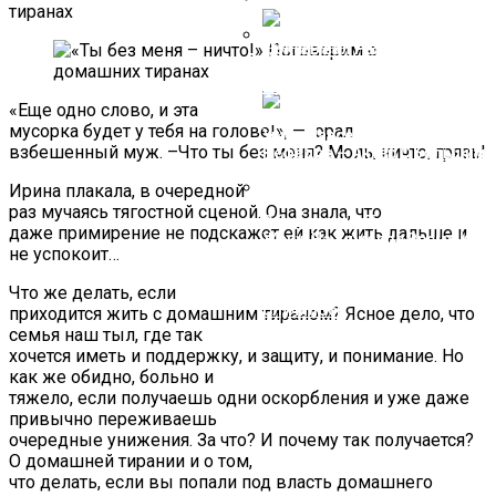
6 Правил Выживания С
25 Лет Луи Де Фюнес
Мужчиной Для Сильной И
Доказывал Режиссерам,
Целеустремленной
Что Он Не Клоун
Как Складываются Судьбы
Взрослой Женщины…
Школьных Красавиц
«Еще одно слово, и эта
мусорка будет у тебя на голове!», — орал
взбешенный муж. –Что ты без меня? Моль, ничто, грязь!
Ирина плакала, в очередной
раз мучаясь тягостной сценой. Она знала, что
Обиделся На Табакова, На
даже примирение не подскажет ей как жить дальше и
Жену, На Тяжелое Время И
не успокоит…
Ушел Навсегда. Игорь
Нефедов — Актер С Большим
Что же делать, если
Будущим, Которого Не
Случилось
приходится жить с домашним тираном? Ясное дело, что
семья наш тыл, где так
хочется иметь и поддержку, и защиту, и понимание. Но
как же обидно, больно и
тяжело, если получаешь одни оскорбления и уже даже
привычно переживаешь
очередные унижения. За что? И почему так получается?
О домашней тирании и о том,
что делать, если вы попали под власть домашнего