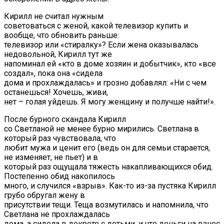
Кирилл не считал нужным
советоваться с женой, какой телевизор купить и
вообще, что обновить раньше:
телевизор или «стиралку»? Если жена оказывалась
недовольной, Кирилл тут же
напоминал ей «кто в доме хозяин и добытчик», кто «все
создал», пока она «сидела
дома и прохлаждалась» и грозно добавлял: «Ни с чем
останешься! Хочешь, живи,
нет – голая уйдешь. Я могу женщину и получше найти!».
После бурного скандала Кирилл
со Светланой не менее бурно мирились. Светлана в
который раз чувствовала, что
любит мужа и ценит его (ведь он для семьи старается,
не изменяет, не пьет) и в
который раз ощущала тяжесть накапливающихся обид.
Постепенно обид накопилось
много, и случился «взрыв». Как-то из-за пустяка Кирилл
грубо обругал жену в
присутствии тещи. Теща возмутилась и напомнила, что
Светлана не прохлаждалась
дома, а сидела в декрете с детьми, и что деньги на взнос