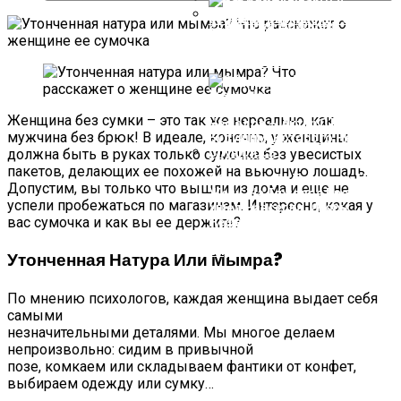
6 Правил Выживания С
25 Лет Луи Де Фюнес
Мужчиной Для Сильной И
Доказывал Режиссерам, Что
Как Складываются Судьбы
Целеустремленной Взрослой
Он Не Клоун
Школьных Красавиц
Женщины…
Женщина без сумки – это так же нереально, как
мужчина без брюк! В идеале, конечно, у женщины
должна быть в руках только сумочка без увесистых
пакетов, делающих ее похожей на вьючную лошадь.
Обиделся На Табакова, На
Допустим, вы только что вышли из дома и еще не
Жену, На Тяжелое Время И
успели пробежаться по магазинам. Интересно, какая у
Ушел Навсегда. Игорь
вас сумочка и как вы ее держите?
Нефедов — Актер С Большим
Будущим, Которого Не
Случилось
Утонченная Натура Или Мымра?
По мнению психологов, каждая женщина выдает себя
самыми
незначительными деталями. Мы многое делаем
непроизвольно: сидим в привычной
позе, комкаем или складываем фантики от конфет,
выбираем одежду или сумку…