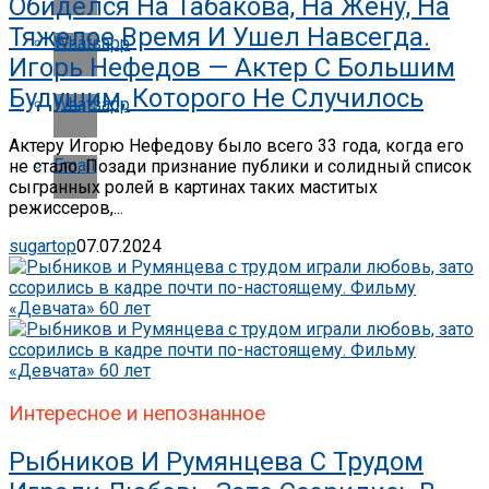
Обиделся На Табакова, На Жену, На
Тяжелое Время И Ушел Навсегда.
Whatsapp
Игорь Нефедов — Актер С Большим
Будущим, Которого Не Случилось
Whatsapp
Актеру Игорю Нефедову было всего 33 года, когда его
Email
не стало. Позади признание публики и солидный список
сыгранных ролей в картинах таких маститых
режиссеров,...
sugartop
07.07.2024
Интересное и непознанное
Рыбников И Румянцева С Трудом