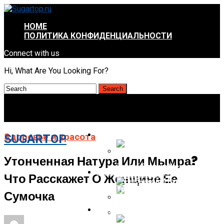
HOME
ПОЛИТИКА КОНФИДЕНЦИАЛЬНОСТИ
Connect with us
Hi, What Are You Looking For?
ЗДОРОВЬЕ И КРАСОТА
Здоровье и красота
SUGARTOP
Утонченная Натура Или Мымра?
Тест: 5 Причин Женской
ИНТЕРЕСНОЕ И НЕПОЗНАННОЕ
Что Расскажет О Женщине Ее
Бессонницы
Сумочка
ОТНОШЕНИЯ И ПСИХОЛОГИЯ
Массаж Для Кожи После
Похудения