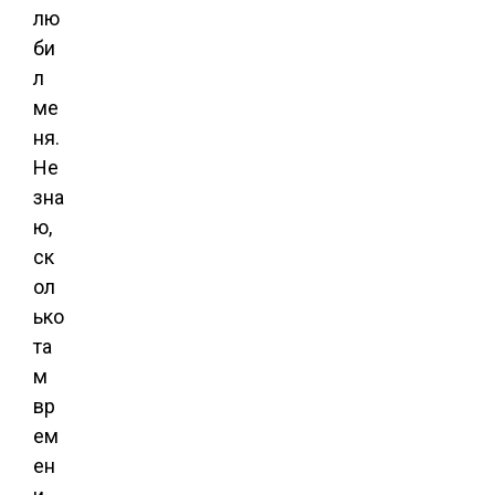
лю
би
л
ме
ня.
Не
зна
ю,
ск
ол
ько
та
м
вр
ем
ен