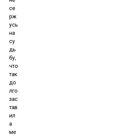
се
рж
усь
на
су
дь
бу,
что
так
до
лго
зас
тав
ил
а
ме