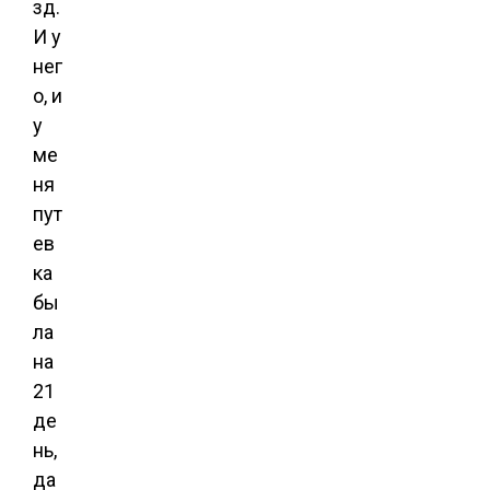
зд.
И у
нег
о, и
у
ме
ня
пут
ев
ка
бы
ла
на
21
де
нь,
да