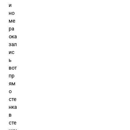
и
но
ме
ра
ока
зал
ис
ь
вот
пр
ям
о
сте
нка
в
сте