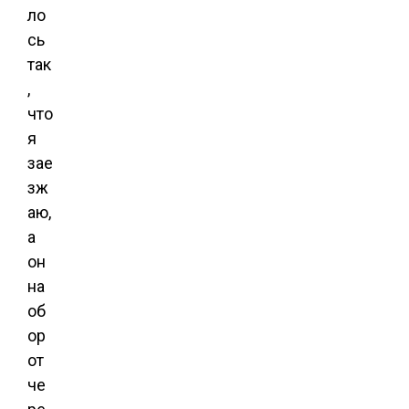
ло
сь
так
,
что
я
зае
зж
аю,
а
он
на
об
ор
от
че