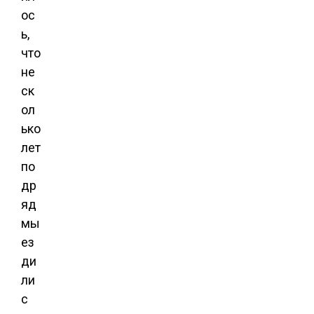
ос
ь,
что
не
ск
ол
ько
лет
по
др
яд
мы
ез
ди
ли
с