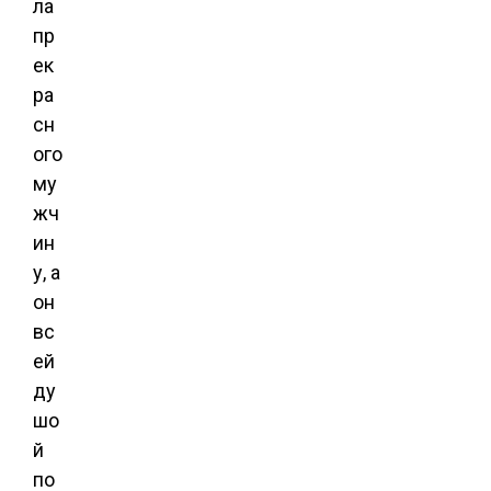
ла
пр
ек
ра
сн
ого
му
жч
ин
у, а
он
вс
ей
ду
шо
й
по