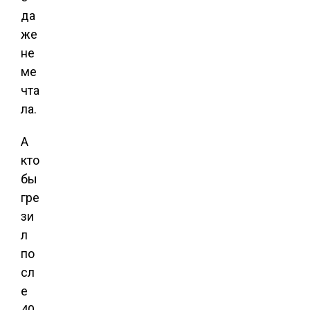
да
же
не
ме
чта
ла.
А
кто
бы
гре
зи
л
по
сл
е
40