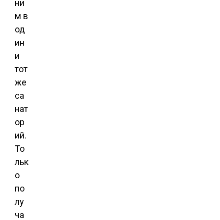
ни
м в
од
ин
и
тот
же
са
нат
ор
ий.
То
льк
о
по
лу
ча