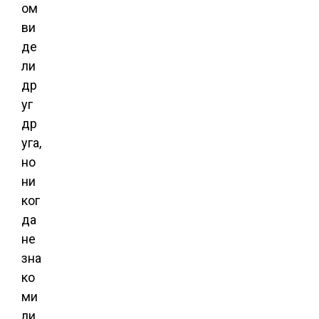
ом
ви
де
ли
др
уг
др
уга,
но
ни
ког
да
не
зна
ко
ми
ли