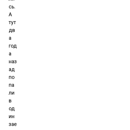
сь.
А
тут
дв
а
год
а
наз
ад
по
па
ли
в
од
ин
зае