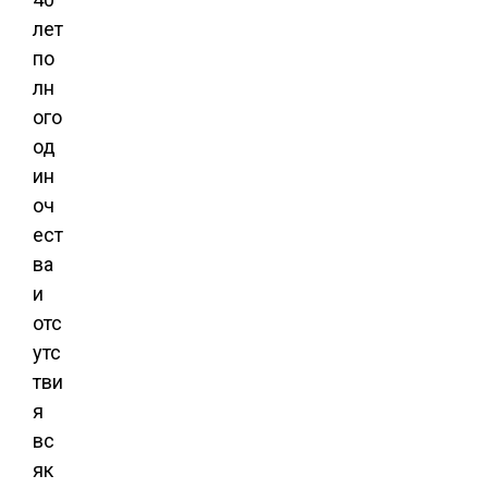
лет
по
лн
ого
од
ин
оч
ест
ва
и
отс
утс
тви
я
вс
як