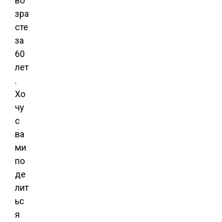
во
зра
сте
за
60
лет
.
Хо
чу
с
ва
ми
по
де
лит
ьс
я