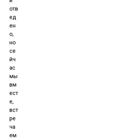
и
отв
ед
ен
о,
но
се
йч
ас
мы
вм
ест
е,
вст
ре
ча
ем