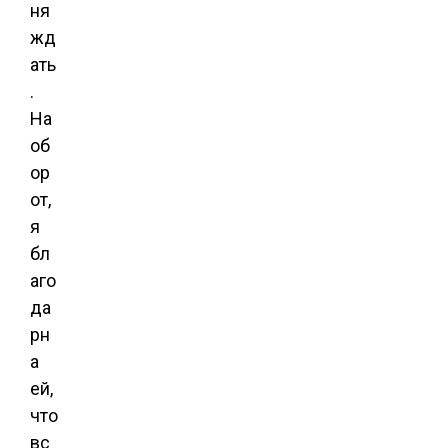
ня
жд
ать
.
На
об
ор
от,
я
бл
аго
да
рн
а
ей,
что
вс