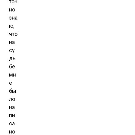
точ
но
зна
ю,
что
на
су
дь
бе
мн
е
бы
ло
на
пи
са
но