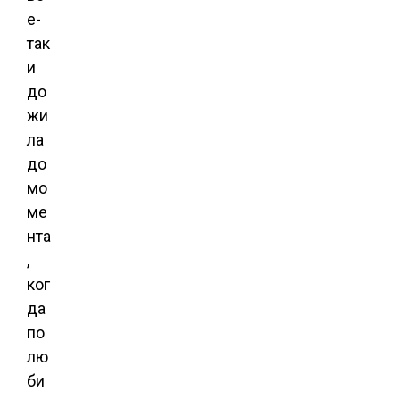
е-
так
и
до
жи
ла
до
мо
ме
нта
,
ког
да
по
лю
би