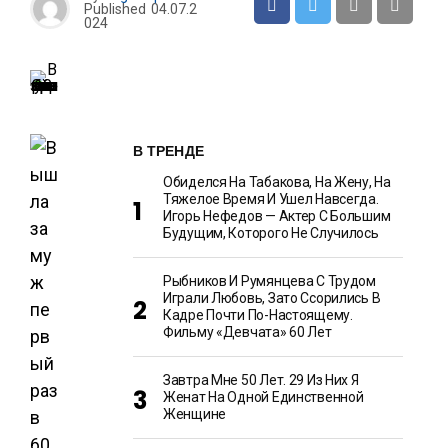
Published
04.07.2
024
В ТРЕНДЕ
Обиделся На Табакова, На Жену, На
Тяжелое Время И Ушел Навсегда.
Игорь Нефедов — Актер С Большим
Будущим, Которого Не Случилось
Рыбников И Румянцева С Трудом
Играли Любовь, Зато Ссорились В
Кадре Почти По-Настоящему.
Фильму «Девчата» 60 Лет
Завтра Мне 50 Лет. 29 Из Них Я
Женат На Одной Единственной
Женщине