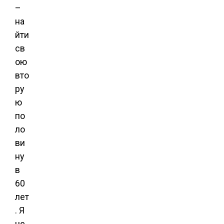
–
на
йти
св
ою
вто
ру
ю
по
ло
ви
ну
в
60
лет
. Я
не