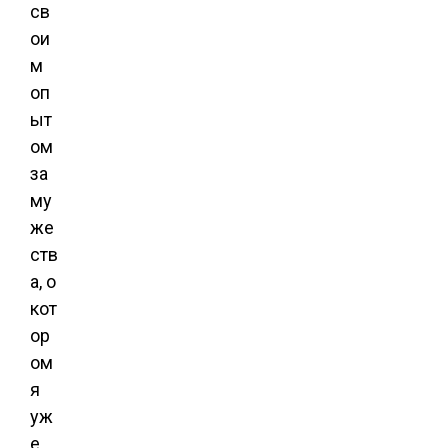
св
ои
м
оп
ыт
ом
за
му
же
ств
а, о
кот
ор
ом
я
уж
е