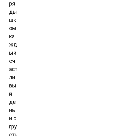
ря
ды
шк
ом
ка
жд
ый
сч
аст
ли
вы
й
де
нь
и с
гру
сть