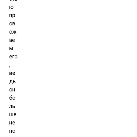
ю
пр
ов
ож
ае
м
его
,
ве
дь
он
бо
ль
ше
не
по