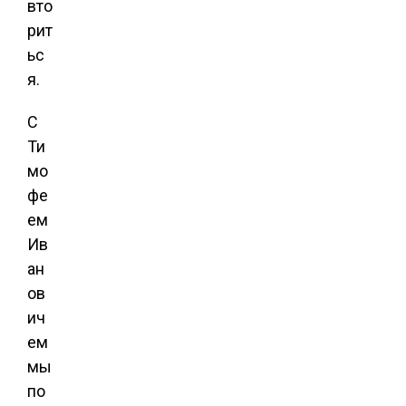
вто
рит
ьс
я.
С
Ти
мо
фе
ем
Ив
ан
ов
ич
ем
мы
по