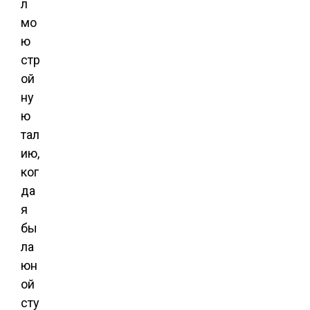
л
мо
ю
стр
ой
ну
ю
тал
ию,
ког
да
я
бы
ла
юн
ой
сту