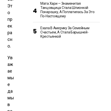
Мата Хари — Знаменитая
Танцовщица Стала Шпионкой
Понарошку, А Поплатилась За Это
По-Настоящему
Ехала В Америку За Семейным
Счастьем, А Стала Барышней-
Крестьянкой
Ув
аж
ае
мы
е
да
мы
в