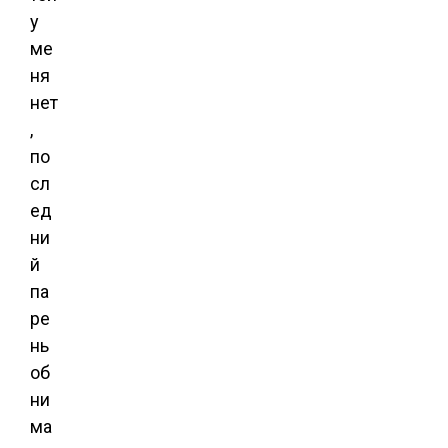
у
ме
ня
нет
,
по
сл
ед
ни
й
па
ре
нь
об
ни
ма